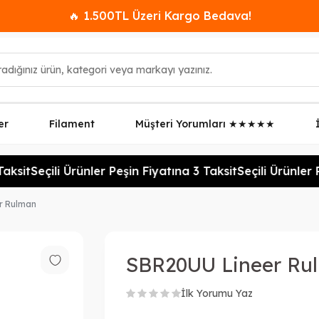
🔥 1.500TL Üzeri Kargo Bedava!
er
Filament
Müşteri Yorumları ★★★★★
ksit
Seçili Ürünler Peşin Fiyatına 3 Taksit
Seçili Ürünler P
r Rulman
SBR20UU Lineer Ru
İlk Yorumu Yaz