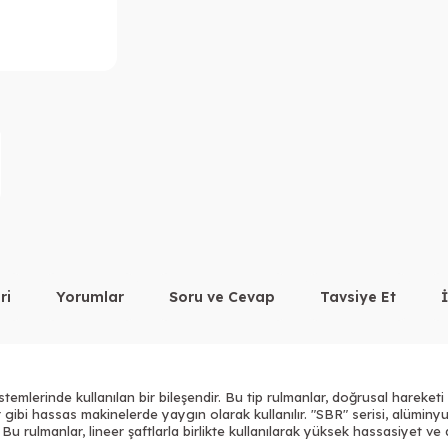
ri
Yorumlar
Soru ve Cevap
Tavsiye Et
temlerinde kullanılan bir bileşendir. Bu tip rulmanlar, doğrusal hareket
r
gibi hassas makinelerde yaygın olarak kullanılır. "SBR" serisi, alüminyu
. Bu
rulmanlar
, lineer şaftlarla birlikte kullanılarak yüksek hassasiyet v