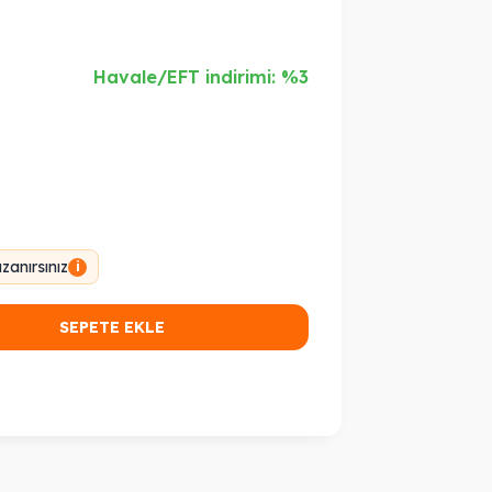
Havale/EFT indirimi: %3
anırsınız
i
SEPETE EKLE