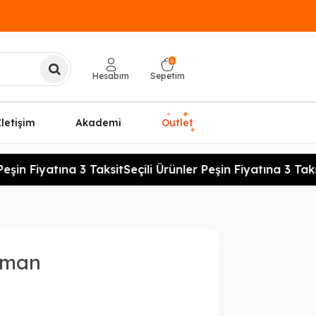
0
Hesabım
Sepetim
✦
✦
İletişim
Akademi
Outlet
✦
eşin Fiyatına 3 Taksit
Seçili Ürünler Peşin Fiyatına 3 Taksi
lman