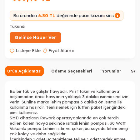
Bu üründen
6.80 TL
değerinde puan kazanırsınız
i
Tükendi
Gelince Haber Ver
Listeye Ekle
Fiyat Alarmı
Ürün Açıklaması
Ödeme Seçenekleri
Yorumlar
Sor
Bu bir tak ve çalıştır havyadır. Priz’i takın ve kullanmaya
başlamadan önce havyanın yaklaşık 3 dakika ısınmasına izin
verin.
Sunline marka lehim pompası 3 dakika ön ısıtma ile
kullanıma hazırdır. Temizlemek için lütfen paket içeriğindeki
pimi kullanınız.
SMD cihazların Rework operasyonlarında en çok tercih
edilen kalem havya şeklinde ısıtıcılı lehim pompası, 30 Watt
Vakumlu pompa Lehimi ısıtır ve çeker, bu sayede lehim emişi
çok kolay ve daha sağlıklıdır.
İçerisinden 1 adet uç temizleme teli ve 1 adet yedek emme