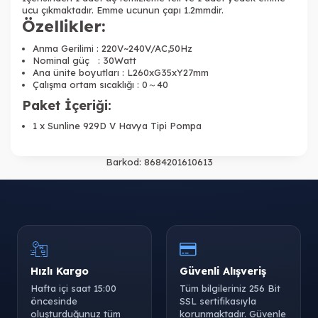
ucu çıkmaktadır. Emme ucunun çapı 1.2mmdir.
Özellikler:
Anma Gerilimi : 220V~240V/AC,50Hz
Nominal güç : 30Watt
Ana ünite boyutları : L260xG35xY27mm
Çalışma ortam sıcaklığı : 0～40
Paket İçeriği:
1 x Sunline 929D V Havya Tipi Pompa
Barkod:
8684201610613
Hızlı Kargo
Güvenli Alışveriş
Hafta içi saat 15:00
Tüm bilgileriniz 256 Bit
öncesinde
SSL sertifikasıyla
oluşturduğunuz tüm
korunmaktadır. Güvenle