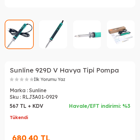
Sunline 929D V Havya Tipi Pompa
İlk Yorumu Yaz
Marka :
Sunline
Sku :
RLJ3A01-0929
567 TL + KDV
Havale/EFT indirimi: %3
Tükendi
680,40
TL