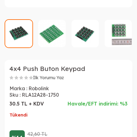
4x4 Push Buton Keypad
İlk Yorumu Yaz
Marka :
Robolink
Sku :
RLA12A28-1750
30.5 TL + KDV
Havale/EFT indirimi: %3
Tükendi
42,60
TL