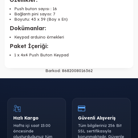
Push buton sayısı : 16
Bağlantı pini sayısı: 7
Boyutu: 43 x 39 (Boy x En)
Dokümanlar:
Keypad arduino örnekleri
Paket İçeriği:
1 x 4x4 Push Buton Keypad
Barkod:
8682008016362
Hızlı Kargo
Güvenli Alışveriş
Hafta içi saat 15:00
Tüm bilgileriniz 256 Bit
öncesinde
SSL sertifikasıyla
oluşturduğunuz tüm
korunmaktadır. Güvenle