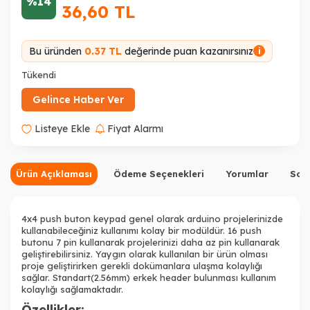
%14
36,60
TL
Bu üründen
0.37 TL
değerinde puan kazanırsınız
i
Tükendi
Gelince Haber Ver
Listeye Ekle
Fiyat Alarmı
Ürün Açıklaması
Ödeme Seçenekleri
Yorumlar
Sor
4x4 push buton keypad genel olarak arduino projelerinizde
kullanabileceğiniz kullanımı kolay bir modüldür. 16 push
butonu 7 pin kullanarak projelerinizi daha az pin kullanarak
geliştirebilirsiniz. Yaygın olarak kullanılan bir ürün olması
proje geliştirirken gerekli dokümanlara ulaşma kolaylığı
sağlar. Standart(2.56mm) erkek header bulunması kullanım
kolaylığı sağlamaktadır.
Özellikler: