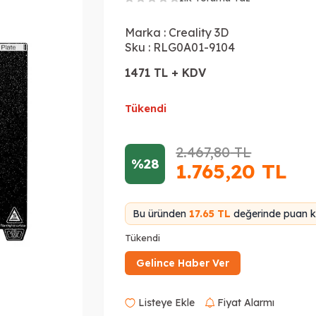
Marka :
Creality 3D
Sku :
RLG0A01-9104
1471 TL + KDV
Tükendi
2.467,80
TL
%28
1.765,20
TL
Bu üründen
17.65 TL
değerinde puan ka
Tükendi
Gelince Haber Ver
Listeye Ekle
Fiyat Alarmı