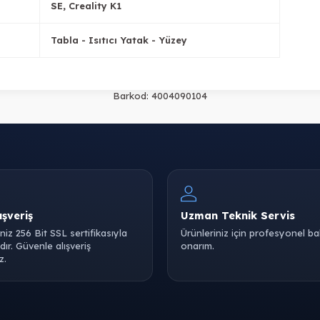
SE, Creality K1
Tabla - Isıtıcı Yatak - Yüzey
Barkod:
4004090104
ışveriş
Uzman Teknik Servis
iniz 256 Bit SSL sertifikasıyla
Ürünleriniz için profesyonel b
ır. Güvenle alışveriş
onarım.
z.