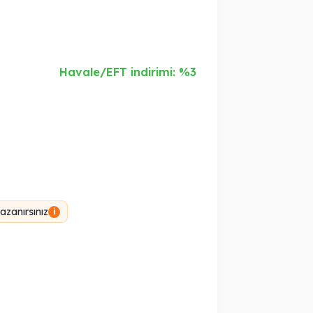
Havale/EFT indirimi: %3
zanırsınız
i