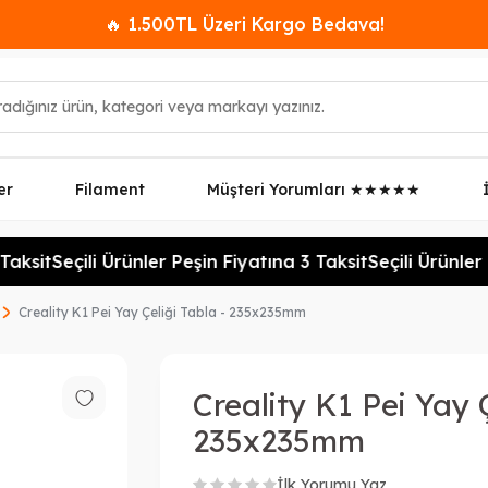
🔥 1.500TL Üzeri Kargo Bedava!
er
Filament
Müşteri Yorumları ★★★★★
aksit
Seçili Ürünler Peşin Fiyatına 3 Taksit
Seçili Ürünler P
Creality K1 Pei Yay Çeliği Tabla - 235x235mm
Creality K1 Pei Yay Ç
235x235mm
İlk Yorumu Yaz