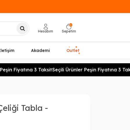
0
Hesabım
Sepetim
✦
✦
İletişim
Akademi
Outlet
✦
eşin Fiyatına 3 Taksit
Seçili Ürünler Peşin Fiyatına 3 Taks
eliği Tabla -