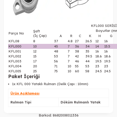
KFL000 SERİSİ
Boyutlar (m
Şaft
Parça No
(İç Çap)
A
R
C
K
H
G
KFL08
8
37
4.8
27
26.5
12
16
KFL000
10
45
7
36
34
14
15.5
KFL001
12
48
7
38
35
16
16
KFL002
15
53
7
42
39.5
18.6
18.6
KFL003
17
56
7
46
44
19.5
19.5
KFL004
20
71
10
55
53
23
23
KFL005
25
75
10
60
58
24.5
24.5
Paket İçeriği
1x KFL 000 Yataklı Rulman (Delik Çapı : 10mm)
Ürün Açıklaması
Rulman Tipi
Döküm Rulmanlı Yatak
Barkod:
8682008011336