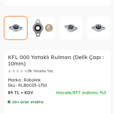
KFL 000 Yataklı Rulman (Delik Çapı :
10mm)
İlk Yorumu Yaz
Marka :
Robolink
Sku :
RLB0C03-1750
89 TL + KDV
Havale/EFT indirimi: %3
10+ ürün stokta