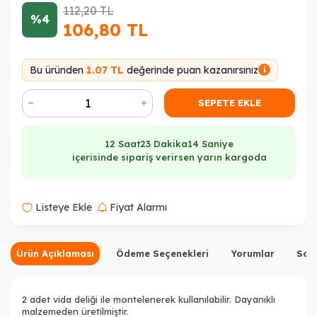
112,20
TL
%4
106,80
TL
Bu üründen
1.07 TL
değerinde puan kazanırsınız
i
SEPETE EKLE
12 Saat
23 Dakika
13 Saniye
içerisinde sipariş verirsen yarın kargoda
Listeye Ekle
Fiyat Alarmı
Ürün Açıklaması
Ödeme Seçenekleri
Yorumlar
Sor
2 adet vida deliği ile montelenerek kullanılabilir. Dayanıklı
malzemeden üretilmiştir.