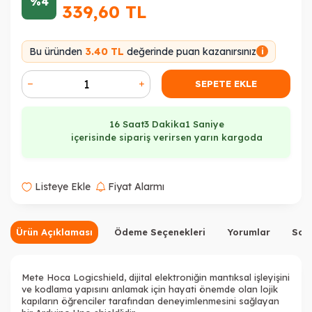
%4
339,60
TL
Bu üründen
3.40 TL
değerinde puan kazanırsınız
i
SEPETE EKLE
16 Saat
3 Dakika
0 Saniye
içerisinde sipariş verirsen yarın kargoda
Listeye Ekle
Fiyat Alarmı
Ürün Açıklaması
Ödeme Seçenekleri
Yorumlar
Sor
Mete Hoca Logicshield, dijital elektroniğin mantıksal işleyişini
ve kodlama yapısını anlamak için hayati önemde olan lojik
kapıların öğrenciler tarafından deneyimlenmesini sağlayan