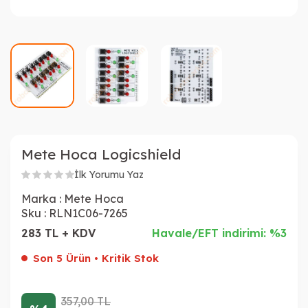
Mete Hoca Logicshield
İlk Yorumu Yaz
Marka :
Mete Hoca
Sku :
RLN1C06-7265
283 TL + KDV
Havale/EFT indirimi: %3
Son 5 Ürün • Kritik Stok
357,00
TL