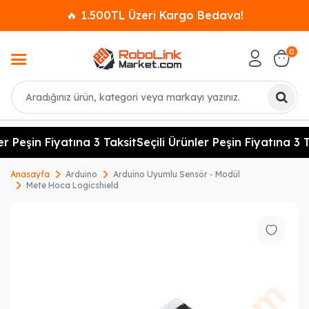
🔥 1.500TL Üzeri Kargo Bedava!
0
Ara
er Peşin Fiyatına 3 Taksit
Seçili Ürünler Peşin Fiyatına 3 T
Anasayfa
Arduino
Arduino Uyumlu Sensör - Modül
Mete Hoca Logicshield