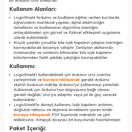
bir Arduino Uno shield’idir.
Kullanım Alanları:
LogicShield Arduino ve kodlama eğitimi verilen kurslarda
öğrencilerin mantıksal yapıları, dijital elektroniğin
temellerini ve kodlamanın algoritma mantığını
anlayabilmeleri için görsel ve fiziksel etkileşimli uygulama
olarak kullanılabilir.
Küçük yaştaki çocuklar bile lojik kapıların çalışma mantığını
kavrayabilecek beceriye sahiptir. Detayları akıllarında
tutamasalar ve isimlerini bilmeseler bile lojik kapıların
birbirlerinden farklı şekilde çalıştığını kavrayabilirler.
Kullanımı:
LogicShield’i kullanabilmek için Arduino Uno üzerine
yerleştirmek ve
buraya tıklayarak
gerekli Arduino
sketch kodunun indirilip Arduino’ya yüklenmesi yeterlidir.
Kullanmak için Arduino’nun bilgisayara bağlı olması
gerekli değildir, Uno’ya adaptör veya pil ile güç vererek
kullanılabilir.
LogicShield’in detaylı kullanımı, lojik kapıların anlatımı,
doğruluk tablosu ve alıştırma örneklerini içeren kitabı
buraya tıklayarak
PDF biçiminde indirebilir ve çıktı
alabilirsiniz. Kitapçık dosyası A4 boyutunda hazırlanmıştır.
Paket İçeriği: