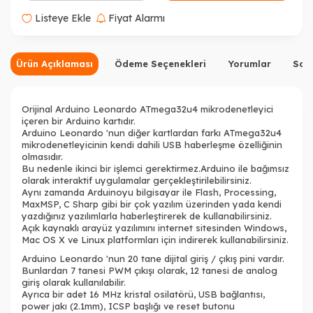
Listeye Ekle
Fiyat Alarmı
Ürün Açıklaması
Ödeme Seçenekleri
Yorumlar
Sor
Orijinal Arduino Leonardo ATmega32u4 mikrodenetleyici
içeren bir Arduino kartıdır.
Arduino Leonardo 'nun diğer kartlardan farkı ATmega32u4
mikrodenetleyicinin kendi dahili USB haberleşme özelliğinin
olmasıdır.
Bu nedenle ikinci bir işlemci gerektirmez.Arduino ile bağımsız
olarak interaktif uygulamalar gerçekleştirilebilirsiniz.
Aynı zamanda Arduinoyu bilgisayar ile Flash, Processing,
MaxMSP, C Sharp gibi bir çok yazılım üzerinden yada kendi
yazdığınız yazılımlarla haberleştirerek de kullanabilirsiniz.
Açık kaynaklı arayüz yazılımını internet sitesinden Windows,
Mac OS X ve Linux platformları için indirerek kullanabilirsiniz.
Arduino Leonardo 'nun 20 tane dijital giriş / çıkış pini vardır.
Bunlardan 7 tanesi PWM çıkışı olarak, 12 tanesi de analog
giriş olarak kullanılabilir.
Ayrıca bir adet 16 MHz kristal osilatörü, USB bağlantısı,
power jakı (2.1mm), ICSP başlığı ve reset butonu