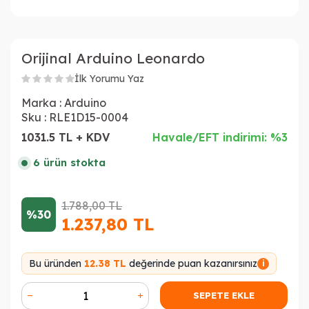
Orijinal Arduino Leonardo
İlk Yorumu Yaz
Marka :
Arduino
Sku :
RLE1D15-0004
1031.5 TL + KDV
Havale/EFT indirimi: %3
6 ürün stokta
1.788,00
TL
%30
1.237,80
TL
Bu üründen
12.38 TL
değerinde puan kazanırsınız
i
SEPETE EKLE