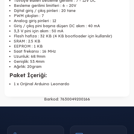
Tavsiye edilen besleme gerilimi : 7 - 12V DC
Besleme gerilimi limitleri : 6 - 20V
Dijital giriş / çıkış pinleri : 20 tane
PWM çıkışları : 7
Analog giriş pinleri : 12
Giriş / çıkış pini başına düşen DC akım : 40 mA
3,3 V pini için akım : 50 mA
Flash hafıza : 32 KB (4 KB bootloader için kullanılır)
SRAM : 2.5 KB
EEPROM : 1 KB
Saat frekansı : 16 MHz
Uzunluk: 68.9mm
Genişlik: 53.4mm
Ağırlık: 20gram
Paket İçeriği:
1 x Orijinal Arduino Leonardo
Barkod:
7630049200166