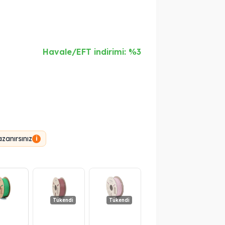
Havale/EFT indirimi: %3
zanırsınız
i
Tükendi
Tükendi