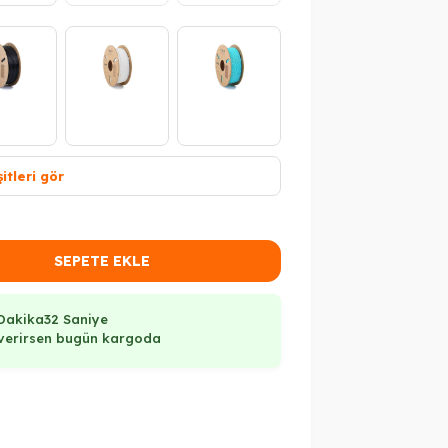
itleri gör
Tükendi
Tükendi
SEPETE EKLE
Dakika
31 Saniye
ş verirsen bugün kargoda