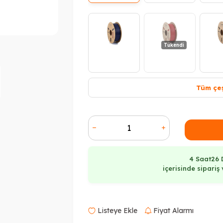
Tükendi
Tüm çeş
4 Saat
26 
içerisinde sipari
Tükendi
Listeye Ekle
Fiyat Alarmı