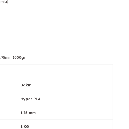
umlu)
Tükendi
Tükendi
 1.75mm 1000gr
Tükendi
Tükendi
Bakır
Hyper PLA
1.75 mm
1 KG