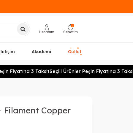
0
Hesabım
Sepetim
✦
✦
İletişim
Akademi
Outlet
✦
şin Fiyatına 3 Taksit
Seçili Ürünler Peşin Fiyatına 3 Taksit
+ Filament Copper