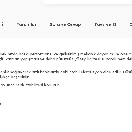
ri
Yorumlar
Soru ve Cevap
Tavsiye Et
ek hızda baskı performansı ve geliştirilmiş mekanik dayanımı ile öne çık
Tükendi
üçlü katman yapışması ve daha pürüzsüz yüzey kalitesi sunarak hem dek
ık sağlayarak hızlı baskılarda dahi stabil ekstrüzyon elde edilir. Düş
ukça başarılıdır.
yunca renk stabilitesi korunur.
Tükendi
Tükendi
T
)