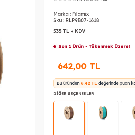
Marka :
Filamix
Sku :
RLP9B07-1618
535 TL + KDV
Son 1 Ürün • Tükenmek Üzere!
642,00
TL
Bu üründen
6.42 TL
değerinde puan ka
DIĞER SEÇENEKLER