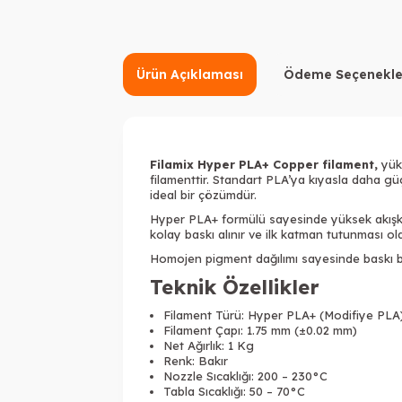
Ürün Açıklaması
Ödeme Seçenekle
Filamix Hyper PLA+ Copper
filament
,
yüks
filamenttir. Standart PLA’ya kıyasla daha g
ideal bir çözümdür.
Hyper PLA+ formülü sayesinde yüksek akışkanl
kolay baskı alınır ve ilk katman tutunması old
Homojen pigment dağılımı sayesinde baskı bo
Teknik Özellikler
Filament Türü: Hyper PLA+ (Modifiye PLA
Filament Çapı: 1.75 mm (±0.02 mm)
Net Ağırlık: 1 Kg
Renk: Bakır
Nozzle Sıcaklığı: 200 – 230°C
Tabla Sıcaklığı: 50 – 70°C