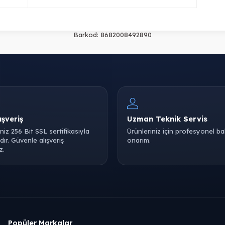
Barkod:
8682008492890
ışveriş
Uzman Teknik Servis
iniz 256 Bit SSL sertifikasıyla
Ürünleriniz için profesyonel b
ır. Güvenle alışveriş
onarım.
z.
Popüler Markalar