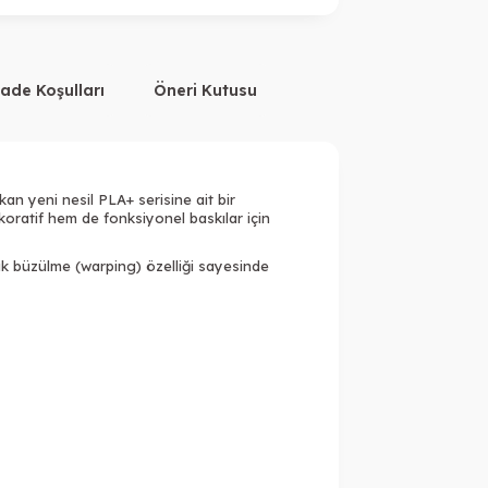
İade Koşulları
Öneri Kutusu
an yeni nesil PLA+ serisine ait bir
Tükendi
oratif hem de fonksiyonel baskılar için
ük büzülme (warping) özelliği sayesinde
ükendi