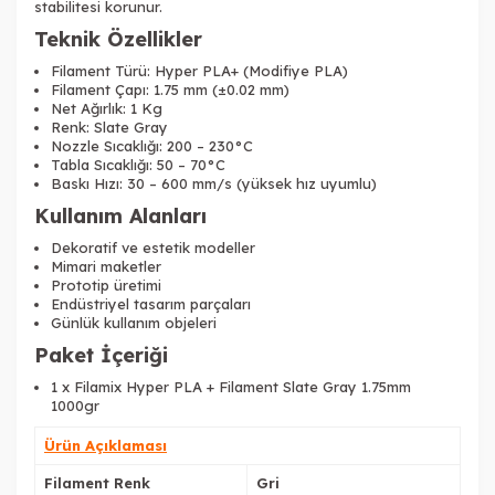
stabilitesi korunur.
Teknik Özellikler
Filament Türü: Hyper PLA+ (Modifiye PLA)
Filament Çapı: 1.75 mm (±0.02 mm)
Net Ağırlık: 1 Kg
Renk: Slate Gray
Nozzle Sıcaklığı: 200 – 230°C
Tabla Sıcaklığı: 50 – 70°C
Baskı Hızı: 30 – 600 mm/s (yüksek hız uyumlu)
Kullanım Alanları
Dekoratif ve estetik modeller
Mimari maketler
Prototip üretimi
Endüstriyel tasarım parçaları
Günlük kullanım objeleri
Paket İçeriği
1 x Filamix Hyper PLA + Filament Slate Gray 1.75mm
1000gr
Tükendi
Ürün Açıklaması
Filament Renk
Gri