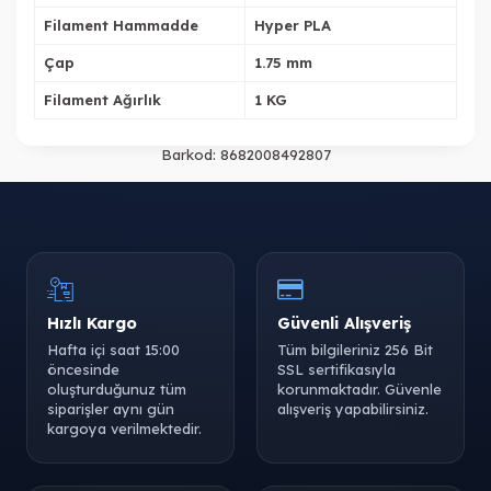
Filament Hammadde
Hyper PLA
Çap
1.75 mm
Tükendi
Filament Ağırlık
1 KG
Barkod:
8682008492807
Tükendi
Tükendi
Tükendi
Hızlı Kargo
Güvenli Alışveriş
Hafta içi saat 15:00
Tüm bilgileriniz 256 Bit
öncesinde
SSL sertifikasıyla
oluşturduğunuz tüm
korunmaktadır. Güvenle
siparişler aynı gün
alışveriş yapabilirsiniz.
kargoya verilmektedir.