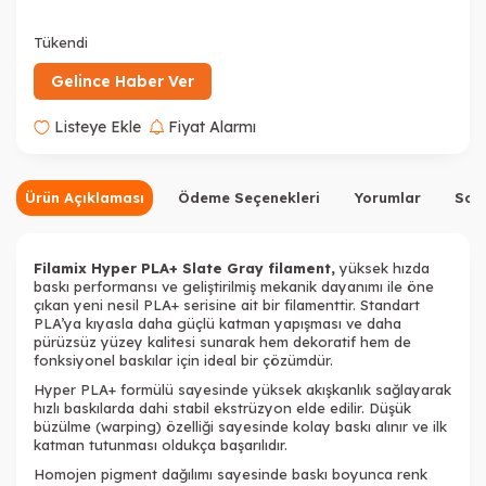
Tükendi
Tükendi
Gelince Haber Ver
Listeye Ekle
Fiyat Alarmı
Ürün Açıklaması
Ödeme Seçenekleri
Yorumlar
Sor
Filamix Hyper PLA+ Slate Gray
filament
,
yüksek hızda
baskı performansı ve geliştirilmiş mekanik dayanımı ile öne
çıkan yeni nesil PLA+ serisine ait bir filamenttir. Standart
Tükendi
Tükendi
PLA’ya kıyasla daha güçlü katman yapışması ve daha
pürüzsüz yüzey kalitesi sunarak hem dekoratif hem de
fonksiyonel baskılar için ideal bir çözümdür.
Hyper PLA+ formülü sayesinde yüksek akışkanlık sağlayarak
hızlı baskılarda dahi stabil ekstrüzyon elde edilir. Düşük
büzülme (warping) özelliği sayesinde kolay baskı alınır ve ilk
katman tutunması oldukça başarılıdır.
Tükendi
Homojen pigment dağılımı sayesinde baskı boyunca renk