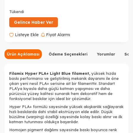
Tükendi
Tükendi
Gelince Haber Ver
Listeye Ekle
Fiyat Alarmı
Ürün Açıklaması
Ödeme Seçenekleri
Yorumlar
Sor
Filamix Hyper PLA+ Light Blue
filament
,
yüksek hızda
baskı performansı ve geliştirilmiş mekanik dayanımı ile öne
çıkan yeni nesil PLA+ serisine ait bir filamenttir. Standart
Tükendi
Tükendi
PLA’ya kıyasla daha güçlü katman yapışması ve daha
pürüzsüz yüzey kalitesi sunarak hem dekoratif hem de
fonksiyonel baskılar için ideal bir çözümdür.
Hyper PLA+ formülü sayesinde yüksek akışkanlık sağlayarak
hızlı baskılarda dahi stabil ekstrüzyon elde edilir. Düşük
büzülme (warping) özelliği sayesinde kolay baskı alınır ve ilk
katman tutunması oldukça başarılıdır.
Tükendi
Homojen pigment dağılımı sayesinde baskı boyunca renk