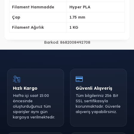
Filament Hammadde
Hyper PLA
Çap
1.75 mm
Tükendi
Filament Ağırlık
1 KG
Barkod:
8682008492708
Tükendi
Tükendi
Hızlı Kargo
Güvenli Alışveriş
Hafta içi saat 15:00
Tüm bilgileriniz 256 Bit
öncesinde
SSL sertifikasıyla
oluşturduğunuz tüm
korunmaktadır. Güvenle
siparişler aynı gün
alışveriş yapabilirsiniz.
kargoya verilmektedir.