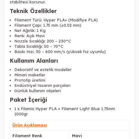
stabilitesi korunur.
Teknik Özellikler
Filament Türü: Hyper PLA+ (Modifiye PLA)
Filament Çapı: 1.75 mm (±0.02 mm)
Net Ağırlık: 1 Kg
Renk: Açık Mavi
Tükendi
Nozzle Sıcaklığı: 200 – 230°C
Tabla Sıcaklığı: 50 – 70°C
Baskı Hızı: 30 – 600 mm/s (yüksek hız uyumlu)
Kullanım Alanları
Dekoratif ve estetik modeller
Mimari maketler
Prototip üretimi
Endüstriyel tasarım parçaları
Günlük kullanım objeleri
Paket İçeriği
1 x Filamix Hyper PLA + Filament Light Blue 1.75mm
1000gr
Tükendi
Ürün Açıklaması
Filament Renk
Mavi