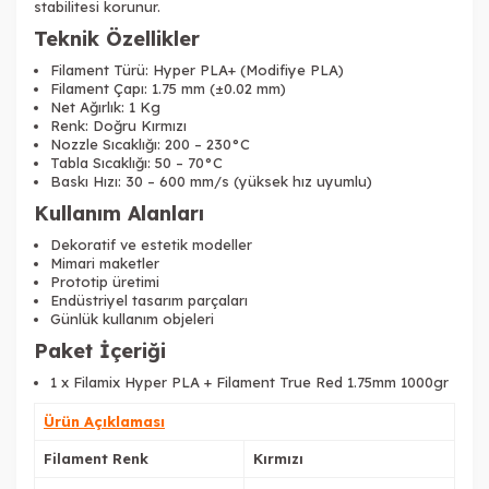
stabilitesi korunur.
Teknik Özellikler
Filament Türü: Hyper PLA+ (Modifiye PLA)
Filament Çapı: 1.75 mm (±0.02 mm)
Net Ağırlık: 1 Kg
Renk: Doğru Kırmızı
Nozzle Sıcaklığı: 200 – 230°C
Tabla Sıcaklığı: 50 – 70°C
Baskı Hızı: 30 – 600 mm/s (yüksek hız uyumlu)
Kullanım Alanları
Dekoratif ve estetik modeller
Mimari maketler
Prototip üretimi
Endüstriyel tasarım parçaları
Günlük kullanım objeleri
Paket İçeriği
1 x Filamix Hyper PLA + Filament True Red 1.75mm 1000gr
Tükendi
Ürün Açıklaması
Filament Renk
Kırmızı