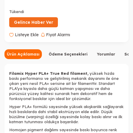
Tükendi
Gelince Haber Ver
Listeye Ekle
Fiyat Alarmı
Ürün Açıklaması
Ödeme Seçenekleri
Yorumlar
Sor
Filamix Hyper PLA+ True Red
filament
,
yüksek hızda
baskı performansı ve geliştirilmiş mekanik dayanımı ile öne
Tükendi
Tükendi
Tükendi
çıkan yeni nesil PLA+ serisine ait bir filamenttir. Standart
PLA’ya kıyasla daha güçlü katman yapışması ve daha
pürüzsüz yüzey kalitesi sunarak hem dekoratif hem de
fonksiyonel baskılar için ideal bir çözümdür.
Hyper PLA+ formülü sayesinde yüksek akışkanlık sağlayarak
hızlı baskılarda dahi stabil ekstrüzyon elde edilir. Düşük
büzülme (warping) özelliği sayesinde kolay baskı alınır ve ilk
katman tutunması oldukça başarılıdır.
Homojen pigment dağılımı sayesinde baskı boyunca renk