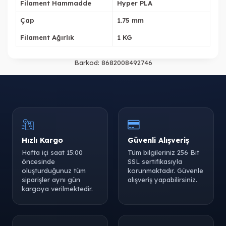
Filament Hammadde
Hyper PLA
Çap
1.75 mm
Tükendi
Tükendi
Filament Ağırlık
1 KG
Barkod:
8682008492746
Tükendi
Tükendi
Hızlı Kargo
Güvenli Alışveriş
Hafta içi saat 15:00
Tüm bilgileriniz 256 Bit
öncesinde
SSL sertifikasıyla
oluşturduğunuz tüm
korunmaktadır. Güvenle
siparişler aynı gün
alışveriş yapabilirsiniz.
kargoya verilmektedir.