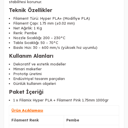
stabilitesi korunur.
Teknik Özellikler
Filament Türü: Hyper PLA+ (Modifiye PLA)
Filament Çapı: 1.75 mm (±0.02 mm)
Net Ağırlık: 1 Kg
Renk: Pembe
Nozzle Sıcaklığı: 200 – 230°C
Tabla Sıcaklığı: 50 – 70°C
Baskı Hızı: 30 – 600 mm/s (yüksek hız uyumlu)
Kullanım Alanları
Dekoratif ve estetik modeller
Mimari maketler
Prototip üretimi
Endüstriyel tasarım parçaları
Günlük kullanım objeleri
Paket İçeriği
1 x Filamix Hyper PLA + Filament Pink 1.75mm 1000gr
Tükendi
Ürün Açıklaması
Filament Renk
Pembe