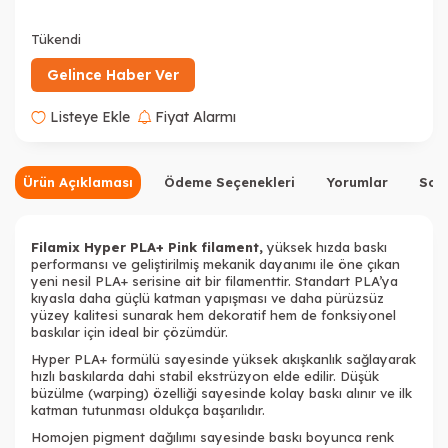
Tükendi
Gelince Haber Ver
Listeye Ekle
Fiyat Alarmı
Ürün Açıklaması
Ödeme Seçenekleri
Yorumlar
Sor
Filamix Hyper PLA+ Pink
filament
,
yüksek hızda baskı
performansı ve geliştirilmiş mekanik dayanımı ile öne çıkan
Tükendi
Tükendi
Tükendi
yeni nesil PLA+ serisine ait bir filamenttir. Standart PLA’ya
kıyasla daha güçlü katman yapışması ve daha pürüzsüz
yüzey kalitesi sunarak hem dekoratif hem de fonksiyonel
baskılar için ideal bir çözümdür.
Hyper PLA+ formülü sayesinde yüksek akışkanlık sağlayarak
hızlı baskılarda dahi stabil ekstrüzyon elde edilir. Düşük
büzülme (warping) özelliği sayesinde kolay baskı alınır ve ilk
katman tutunması oldukça başarılıdır.
Tükendi
Homojen pigment dağılımı sayesinde baskı boyunca renk