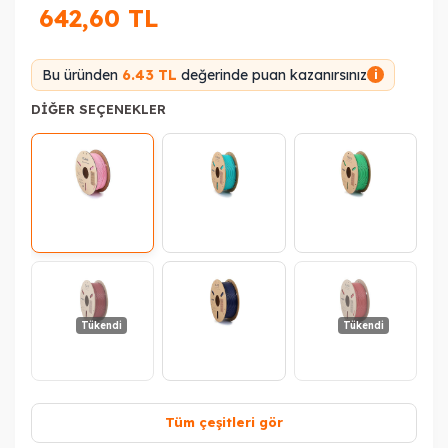
642,60
TL
Bu üründen
6.43 TL
değerinde puan kazanırsınız
i
DIĞER SEÇENEKLER
Tükendi
Tükendi
Tüm çeşitleri gör