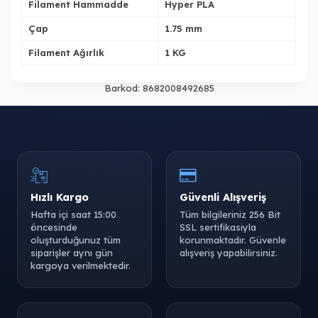
Filament Hammadde
Hyper PLA
Çap
1.75 mm
Tükendi
Tükendi
Filament Ağırlık
1 KG
Barkod:
8682008492685
Tükendi
Tükendi
Hızlı Kargo
Güvenli Alışveriş
Hafta içi saat 15:00
Tüm bilgileriniz 256 Bit
öncesinde
SSL sertifikasıyla
oluşturduğunuz tüm
korunmaktadır. Güvenle
siparişler aynı gün
alışveriş yapabilirsiniz.
kargoya verilmektedir.