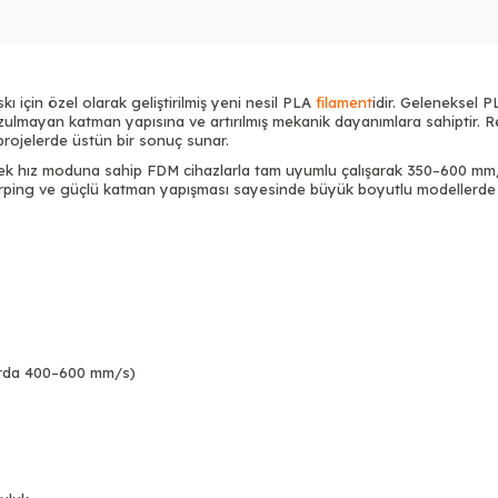
Tükendi
ı için özel olarak geliştirilmiş yeni nesil PLA
filament
idir. Geleneksel 
bozulmayan katman yapısına ve artırılmış mekanik dayanımlara sahiptir. R
rojelerde üstün bir sonuç sunar.
k hız moduna sahip FDM cihazlarla tam uyumlu çalışarak 350–600 mm/s
ing ve güçlü katman yapışması sayesinde büyük boyutlu modellerde bile
Tükendi
arda 400–600 mm/s)