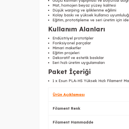
Güçlü katman yapışması ve boyutsal doğr
Mat, homojen beyaz yüzey kalitesi
Düşük warping ve ipliklenme eğilimi
Kolay baskı ve yüksek kullanıcı uyumlulu
Eğitim, prototipleme ve seri üretim için ide
Kullanım Alanları
Endüstriyel prototipler
Fonksiyonel parçalar
Mimari maketler
Eğitim projeleri
Dekoratif ve estetik baskılar
Seri hızlı üretim uygulamaları
Paket İçeriği
1 x Esun PLA-HS Yüksek Hızlı Filament M
Ürün Açıklaması
Filament Renk
Filament Hammadde