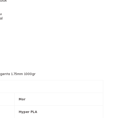
uluk
ğu
al
Tükendi
T
agenta 1.75mm 1000gr
Tükendi
T
Mor
Hyper PLA