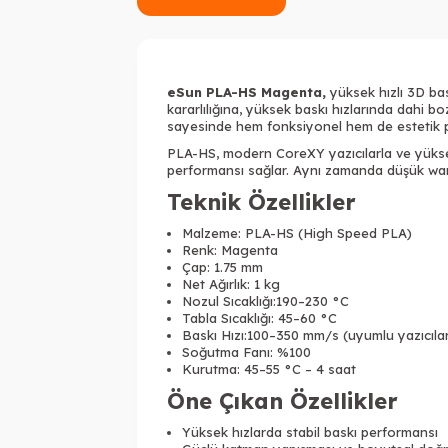
eSun PLA-HS Magenta,
yüksek hızlı 3D bask
kararlılığına, yüksek baskı hızlarında dahi 
sayesinde hem fonksiyonel hem de estetik p
PLA-HS, modern CoreXY yazıcılarla ve yükse
performansı sağlar. Aynı zamanda düşük warp
Teknik Özellikler
Malzeme: PLA-HS (High Speed PLA)
Renk: Magenta
Çap: 1.75 mm
Net Ağırlık: 1 kg
Nozul Sıcaklığı:190–230 °C
Tabla Sıcaklığı: 45–60 °C
Baskı Hızı:100–350 mm/s (uyumlu yazıcıl
Soğutma Fanı: %100
Kurutma: 45–55 °C – 4 saat
Öne Çıkan Özellikler
Yüksek hızlarda stabil baskı performansı