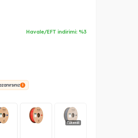
Havale/EFT indirimi: %3
zanırsınız
i
Tükendi