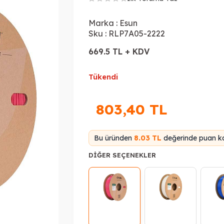
Marka :
Esun
Sku :
RLP7A05-2222
669.5 TL + KDV
Tükendi
803,40
TL
Bu üründen
8.03 TL
değerinde puan ka
DIĞER SEÇENEKLER