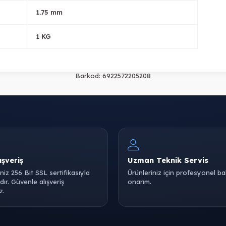
1.75 mm
1 KG
Barkod:
6922572205208
ışveriş
Uzman Teknik Servis
iniz 256 Bit SSL sertifikasıyla
Ürünleriniz için profesyonel b
ır. Güvenle alışveriş
onarım.
z.