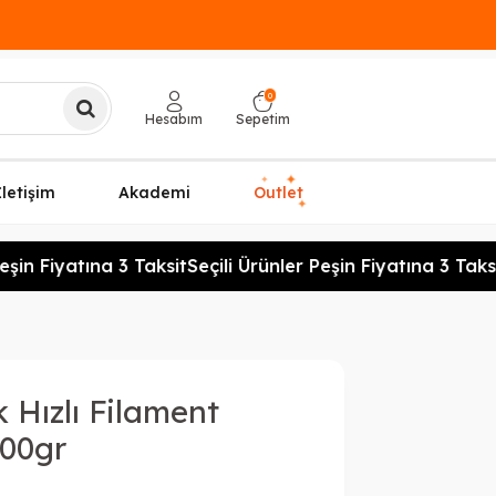
0
Hesabım
Sepetim
✦
✦
İletişim
Akademi
Outlet
✦
şin Fiyatına 3 Taksit
Seçili Ürünler Peşin Fiyatına 3 Taksit
Hızlı Filament
00gr