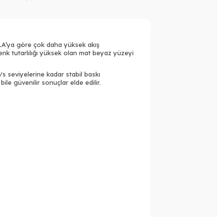
Tükendi
PLA’ya göre çok daha yüksek akış
enk tutarlılığı yüksek olan mat beyaz yüzeyi
 seviyelerine kadar stabil baskı
 güvenilir sonuçlar elde edilir.
Tükendi
Tükendi