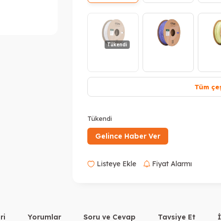
Tükendi
Tüm çeş
Tükendi
Tükendi
T
Tükendi
Gelince Haber Ver
Listeye Ekle
Fiyat Alarmı
T
ri
Yorumlar
Soru ve Cevap
Tavsiye Et