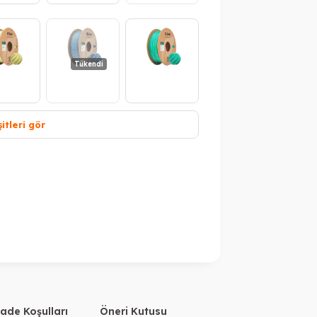
Tükendi
itleri gör
ükendi
Tükendi
Tükendi
ükendi
İade Koşulları
Öneri Kutusu