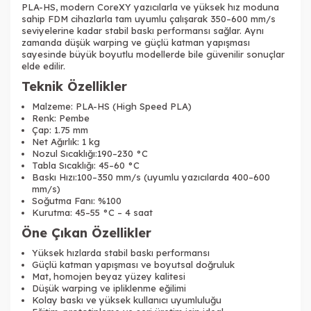
PLA-HS, modern CoreXY yazıcılarla ve yüksek hız moduna
sahip FDM cihazlarla tam uyumlu çalışarak 350–600 mm/s
seviyelerine kadar stabil baskı performansı sağlar. Aynı
zamanda düşük warping ve güçlü katman yapışması
sayesinde büyük boyutlu modellerde bile güvenilir sonuçlar
elde edilir.
Teknik Özellikler
Tükendi
Malzeme: PLA-HS (High Speed PLA)
Renk: Pembe
Çap: 1.75 mm
Net Ağırlık: 1 kg
Nozul Sıcaklığı:190–230 °C
Tabla Sıcaklığı: 45–60 °C
Baskı Hızı:100–350 mm/s (uyumlu yazıcılarda 400–600
Tükendi
mm/s)
Soğutma Fanı: %100
Kurutma: 45–55 °C – 4 saat
Öne Çıkan Özellikler
Yüksek hızlarda stabil baskı performansı
Güçlü katman yapışması ve boyutsal doğruluk
Mat, homojen beyaz yüzey kalitesi
Tükendi
Tükendi
Düşük warping ve ipliklenme eğilimi
Kolay baskı ve yüksek kullanıcı uyumluluğu