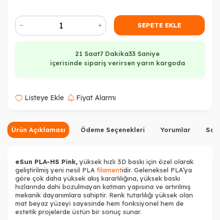
Tükendi
SEPETE EKLE
21 Saat
7 Dakika
32 Saniye
içerisinde sipariş verirsen yarın kargoda
Tükendi
Tükendi
Listeye Ekle
Fiyat Alarmı
Ürün Açıklaması
Ödeme Seçenekleri
Yorumlar
Sor
Tükendi
Tükendi
Tükendi
eSun PLA-HS Pink,
yüksek hızlı 3D baskı için özel olarak
geliştirilmiş yeni nesil PLA
filament
idir. Geleneksel PLA’ya
göre çok daha yüksek akış kararlılığına, yüksek baskı
hızlarında dahi bozulmayan katman yapısına ve artırılmış
mekanik dayanımlara sahiptir. Renk tutarlılığı yüksek olan
mat beyaz yüzeyi sayesinde hem fonksiyonel hem de
estetik projelerde üstün bir sonuç sunar.
Tükendi