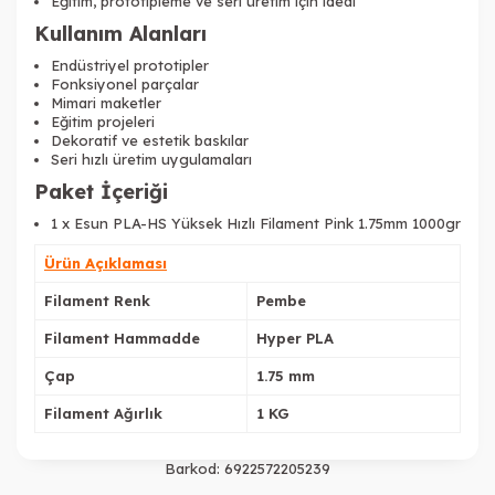
Eğitim, prototipleme ve seri üretim için ideal
Kullanım Alanları
Endüstriyel prototipler
Fonksiyonel parçalar
Mimari maketler
Eğitim projeleri
Dekoratif ve estetik baskılar
Seri hızlı üretim uygulamaları
Paket İçeriği
1 x Esun PLA-HS Yüksek Hızlı Filament Pink 1.75mm 1000gr
Tükendi
Ürün Açıklaması
Filament Renk
Pembe
Filament Hammadde
Hyper PLA
Çap
1.75 mm
Tükendi
Filament Ağırlık
1 KG
Barkod:
6922572205239