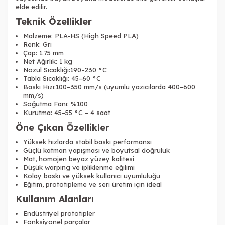
elde edilir.
Teknik Özellikler
Malzeme: PLA-HS (High Speed PLA)
Renk: Gri
Çap: 1.75 mm
Net Ağırlık: 1 kg
Nozul Sıcaklığı:190–230 °C
Tabla Sıcaklığı: 45–60 °C
Baskı Hızı:100–350 mm/s (uyumlu yazıcılarda 400–600
mm/s)
Soğutma Fanı: %100
Kurutma: 45–55 °C – 4 saat
Öne Çıkan Özellikler
Tükendi
Tükendi
Yüksek hızlarda stabil baskı performansı
Güçlü katman yapışması ve boyutsal doğruluk
Mat, homojen beyaz yüzey kalitesi
Düşük warping ve ipliklenme eğilimi
Kolay baskı ve yüksek kullanıcı uyumluluğu
Eğitim, prototipleme ve seri üretim için ideal
Kullanım Alanları
Tükendi
Endüstriyel prototipler
Fonksiyonel parçalar