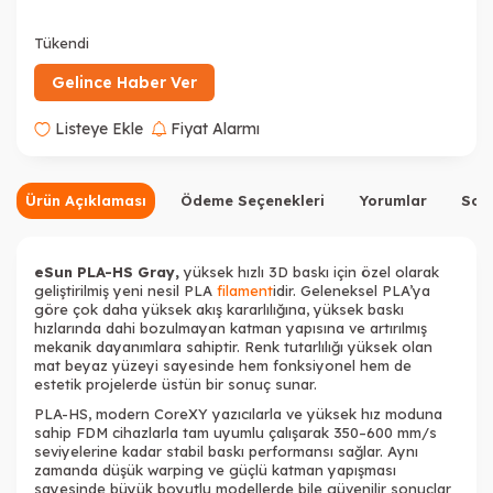
Tükendi
Tükendi
Gelince Haber Ver
Listeye Ekle
Fiyat Alarmı
Tükendi
Tükendi
Ürün Açıklaması
Ödeme Seçenekleri
Yorumlar
Sor
eSun PLA-HS Gray,
yüksek hızlı 3D baskı için özel olarak
geliştirilmiş yeni nesil PLA
filament
idir. Geleneksel PLA’ya
göre çok daha yüksek akış kararlılığına, yüksek baskı
hızlarında dahi bozulmayan katman yapısına ve artırılmış
Tükendi
Tükendi
Tükendi
mekanik dayanımlara sahiptir. Renk tutarlılığı yüksek olan
mat beyaz yüzeyi sayesinde hem fonksiyonel hem de
estetik projelerde üstün bir sonuç sunar.
PLA-HS, modern CoreXY yazıcılarla ve yüksek hız moduna
sahip FDM cihazlarla tam uyumlu çalışarak 350–600 mm/s
seviyelerine kadar stabil baskı performansı sağlar. Aynı
zamanda düşük warping ve güçlü katman yapışması
Tükendi
sayesinde büyük boyutlu modellerde bile güvenilir sonuçlar