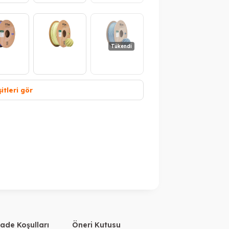
Tükendi
itleri gör
ükendi
Tükendi
Tükendi
Tükendi
İade Koşulları
Öneri Kutusu