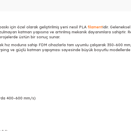
T
askı için özel olarak geliştirilmiş yeni nesil PLA
filament
idir. Geleneks
bozulmayan katman yapısına ve artırılmış mekanik dayanımlara sahiptir. R
rojelerde üstün bir sonuç sunar.
k hız moduna sahip FDM cihazlarla tam uyumlu çalışarak 350–600 mm/s
ing ve güçlü katman yapışması sayesinde büyük boyutlu modellerde bile
Tükendi
arda 400–600 mm/s)
Tükendi