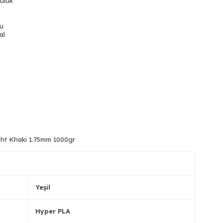
uluk
ğu
al
Tükendi
T
ght Khaki 1.75mm 1000gr
Tükendi
T
Yeşil
Hyper PLA