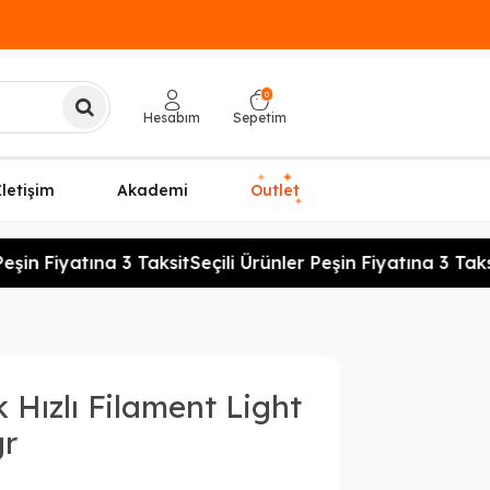
0
Hesabım
Sepetim
✦
✦
İletişim
Akademi
Outlet
✦
şin Fiyatına 3 Taksit
Seçili Ürünler Peşin Fiyatına 3 Taksi
Hızlı Filament Light
gr