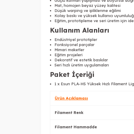
Güçlü katman yapışması ve boyutsal doğr
Mat, homojen beyaz yüzey kalitesi
Düşük warping ve ipliklenme eğilimi
Kolay baskı ve yüksek kullanıcı uyumlulu
Eğitim, prototipleme ve seri üretim için ide
Kullanım Alanları
Endüstriyel prototipler
Fonksiyonel parçalar
Mimari maketler
Eğitim projeleri
Dekoratif ve estetik baskılar
Seri hızlı üretim uygulamaları
Paket İçeriği
1 x Esun PLA-HS Yüksek Hızlı Filament Li
Ürün Açıklaması
Filament Renk
Filament Hammadde