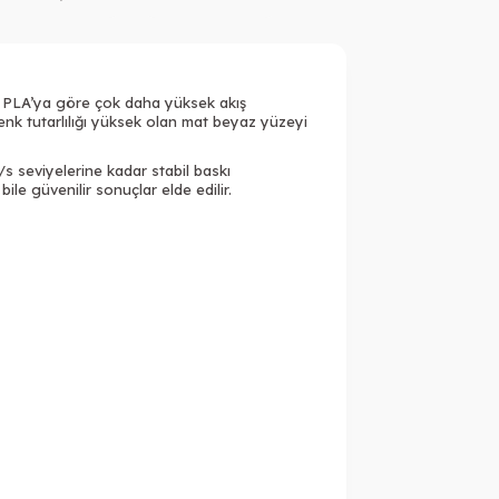
ükendi
Tükendi
el PLA’ya göre çok daha yüksek akış
enk tutarlılığı yüksek olan mat beyaz yüzeyi
 seviyelerine kadar stabil baskı
 güvenilir sonuçlar elde edilir.
Tükendi