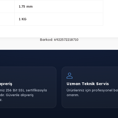
1.75 mm
1 KG
Barkod:
6922572218710
ışveriş
Uzman Teknik Servis
iniz 256 Bit SSL sertifikasıyla
Ürünleriniz için profesyonel b
ır. Güvenle alışveriş
onarım.
z.