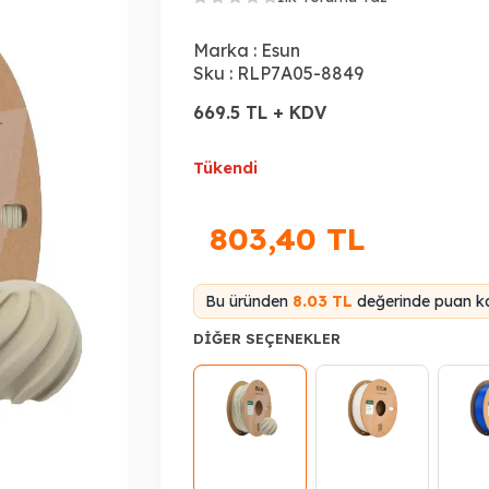
Marka :
Esun
Sku :
RLP7A05-8849
669.5 TL + KDV
Tükendi
803,40
TL
Bu üründen
8.03 TL
değerinde puan ka
DIĞER SEÇENEKLER