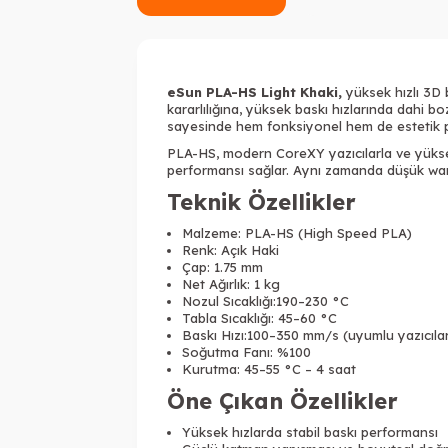
eSun PLA-HS Light Khaki,
yüksek hızlı 3D b
kararlılığına, yüksek baskı hızlarında dahi 
sayesinde hem fonksiyonel hem de estetik p
PLA-HS, modern CoreXY yazıcılarla ve yükse
performansı sağlar. Aynı zamanda düşük warp
Teknik Özellikler
Malzeme: PLA-HS (High Speed PLA)
Renk: Açık Haki
Çap: 1.75 mm
Net Ağırlık: 1 kg
Nozul Sıcaklığı:190–230 °C
Tabla Sıcaklığı: 45–60 °C
Baskı Hızı:100–350 mm/s (uyumlu yazıcıl
Soğutma Fanı: %100
Kurutma: 45–55 °C – 4 saat
Öne Çıkan Özellikler
Yüksek hızlarda stabil baskı performansı