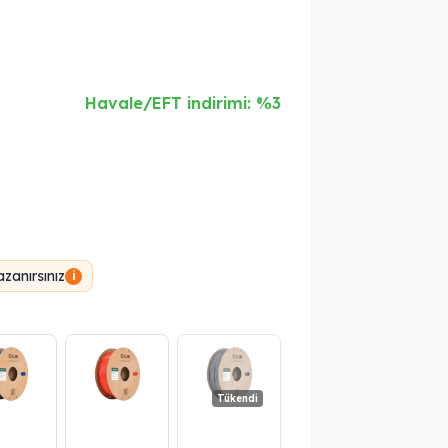
Havale/EFT indirimi: %3
zanırsınız
i
Tükendi