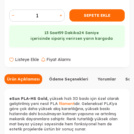
Tükendi
SEPETE EKLE
13 Saat
59 Dakika
24 Saniye
içerisinde sipariş verirsen yarın kargoda
Tükendi
Tükendi
Listeye Ekle
Fiyat Alarmı
Ürün Açıklaması
Ödeme Seçenekleri
Yorumlar
Sor
Tükendi
Tükendi
Tükendi
eSun PLA-HS Gold,
yüksek hızlı 3D baskı için özel olarak
geliştirilmiş yeni nesil PLA
filament
idir. Geleneksel PLA’ya
göre çok daha yüksek akış kararlılığına, yüksek baskı
hızlarında dahi bozulmayan katman yapısına ve artırılmış
mekanik dayanımlara sahiptir. Renk tutarlılığı yüksek olan
mat beyaz yüzeyi sayesinde hem fonksiyonel hem de
estetik projelerde üstün bir sonuç sunar.
Tükendi