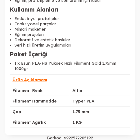
Eğitim, prototipleme ve seri üretim için ideal
Kullanım Alanları
Endüstriyel prototipler
Fonksiyonel parçalar
Mimari maketler
Eğitim projeleri
Dekoratif ve estetik baskılar
Seri hızlı üretim uygulamaları
Paket İçeriği
1 x Esun PLA-HS Yüksek Hızlı Filament Gold 1.75mm
1000gr
Tükendi
Ürün Açıklaması
Filament Renk
Altın
Filament Hammadde
Hyper PLA
Çap
1.75 mm
Tükendi
Filament Ağırlık
1 KG
Barkod:
6922572205192