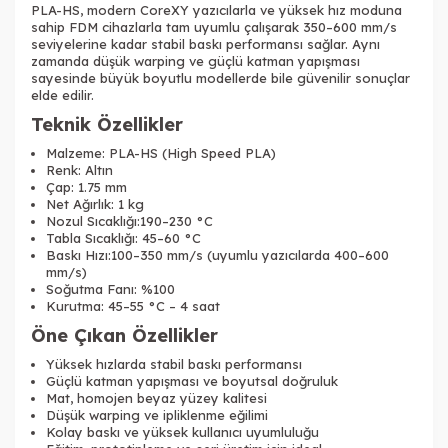
PLA-HS, modern CoreXY yazıcılarla ve yüksek hız moduna
sahip FDM cihazlarla tam uyumlu çalışarak 350–600 mm/s
seviyelerine kadar stabil baskı performansı sağlar. Aynı
zamanda düşük warping ve güçlü katman yapışması
sayesinde büyük boyutlu modellerde bile güvenilir sonuçlar
elde edilir.
Teknik Özellikler
Tükendi
Malzeme: PLA-HS (High Speed PLA)
Renk: Altın
Çap: 1.75 mm
Net Ağırlık: 1 kg
Nozul Sıcaklığı:190–230 °C
Tabla Sıcaklığı: 45–60 °C
Baskı Hızı:100–350 mm/s (uyumlu yazıcılarda 400–600
Tükendi
mm/s)
Soğutma Fanı: %100
Kurutma: 45–55 °C – 4 saat
Öne Çıkan Özellikler
Yüksek hızlarda stabil baskı performansı
Güçlü katman yapışması ve boyutsal doğruluk
Mat, homojen beyaz yüzey kalitesi
Tükendi
Tükendi
Düşük warping ve ipliklenme eğilimi
Kolay baskı ve yüksek kullanıcı uyumluluğu