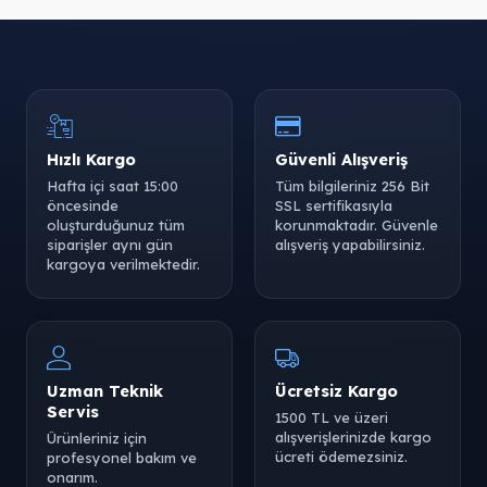
Tükendi
Hızlı Kargo
Güvenli Alışveriş
Hafta içi saat 15:00
Tüm bilgileriniz 256 Bit
öncesinde
SSL sertifikasıyla
Tükendi
Tükendi
oluşturduğunuz tüm
korunmaktadır. Güvenle
siparişler aynı gün
alışveriş yapabilirsiniz.
kargoya verilmektedir.
Tükendi
Tükendi
Uzman Teknik
Ücretsiz Kargo
Servis
1500 TL ve üzeri
alışverişlerinizde kargo
Ürünleriniz için
ücreti ödemezsiniz.
profesyonel bakım ve
onarım.