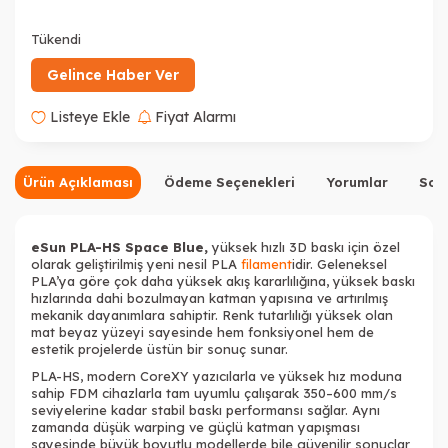
Tükendi
Tükendi
Gelince Haber Ver
Listeye Ekle
Fiyat Alarmı
Tükendi
Tükendi
Ürün Açıklaması
Ödeme Seçenekleri
Yorumlar
Sor
eSun PLA-HS Space Blue,
yüksek hızlı 3D baskı için özel
olarak geliştirilmiş yeni nesil PLA
filament
idir. Geleneksel
PLA’ya göre çok daha yüksek akış kararlılığına, yüksek baskı
hızlarında dahi bozulmayan katman yapısına ve artırılmış
Tükendi
Tükendi
Tükendi
mekanik dayanımlara sahiptir. Renk tutarlılığı yüksek olan
mat beyaz yüzeyi sayesinde hem fonksiyonel hem de
estetik projelerde üstün bir sonuç sunar.
PLA-HS, modern CoreXY yazıcılarla ve yüksek hız moduna
sahip FDM cihazlarla tam uyumlu çalışarak 350–600 mm/s
seviyelerine kadar stabil baskı performansı sağlar. Aynı
zamanda düşük warping ve güçlü katman yapışması
Tükendi
sayesinde büyük boyutlu modellerde bile güvenilir sonuçlar