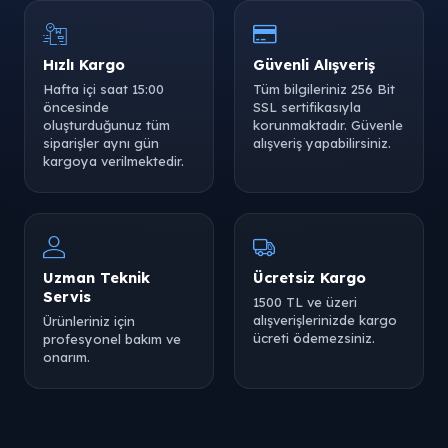
Hızlı Kargo
Güvenli Alışveriş
Tükendi
Hafta içi saat 15:00
Tüm bilgileriniz 256 Bit
öncesinde
SSL sertifikasıyla
oluşturduğunuz tüm
korunmaktadır. Güvenle
siparişler aynı gün
alışveriş yapabilirsiniz.
kargoya verilmektedir.
Tükendi
Tükendi
Uzman Teknik
Ücretsiz Kargo
Servis
1500 TL ve üzeri
alışverişlerinizde kargo
Ürünleriniz için
ücreti ödemezsiniz.
profesyonel bakım ve
Tükendi
Tükendi
onarım.