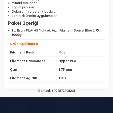
Mimari maketler
Eğitim projeleri
Dekoratif ve estetik baskılar
Seri hızlı üretim uygulamaları
Paket İçeriği
Tükendi
1 x Esun PLA-HS Yüksek Hızlı Filament Space Blue 1.75mm
1000gr
Ürün Açıklaması
Filament Renk
Mavi
Filament Hammadde
Hyper PLA
Çap
1.75 mm
Filament Ağırlık
1 KG
Barkod:
6922572205215
Tükendi