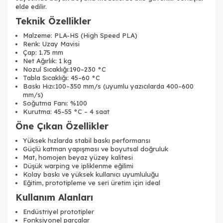
elde edilir.
Teknik Özellikler
Malzeme: PLA-HS (High Speed PLA)
Renk: Uzay Mavisi
Çap: 1.75 mm
Net Ağırlık: 1 kg
Tükendi
Nozul Sıcaklığı:190–230 °C
Tabla Sıcaklığı: 45–60 °C
Baskı Hızı:100–350 mm/s (uyumlu yazıcılarda 400–600
mm/s)
Soğutma Fanı: %100
Kurutma: 45–55 °C – 4 saat
Öne Çıkan Özellikler
Tükendi
Yüksek hızlarda stabil baskı performansı
Güçlü katman yapışması ve boyutsal doğruluk
Mat, homojen beyaz yüzey kalitesi
Düşük warping ve ipliklenme eğilimi
Kolay baskı ve yüksek kullanıcı uyumluluğu
Eğitim, prototipleme ve seri üretim için ideal
Kullanım Alanları
Tükendi
Endüstriyel prototipler
Fonksiyonel parçalar