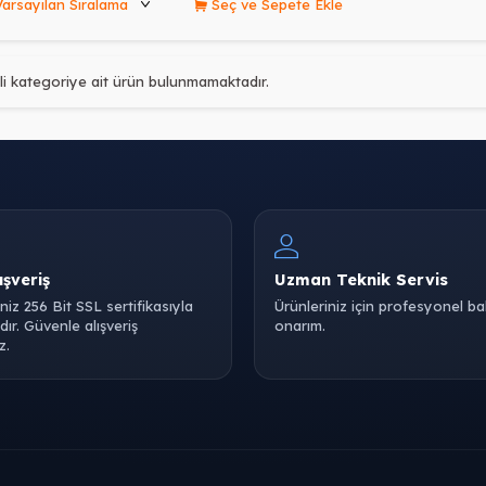
Seç ve Sepete Ekle
ili kategoriye ait ürün bulunmamaktadır.
ışveriş
Uzman Teknik Servis
iniz 256 Bit SSL sertifikasıyla
Ürünleriniz için profesyonel b
ır. Güvenle alışveriş
onarım.
z.