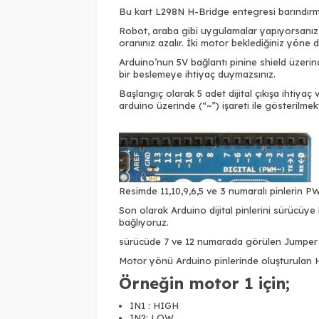
Bu kart L298N H-Bridge entegresi barındırmak
Robot, araba gibi uygulamalar yapıyorsanız 
oranınız azalır. İki motor beklediğiniz yöne
Arduino’nun 5V bağlantı pinine shield üzerind
bir beslemeye ihtiyaç duymazsınız.
Başlangıç olarak 5 adet dijital çıkışa ihtiya
arduino üzerinde (“~”) işareti ile gösterilmek
Resimde 11,10,9,6,5 ve 3 numaralı pinlerin P
Son olarak Arduino dijital pinlerini sürücüy
bağlıyoruz.
sürücüde 7 ve 12 numarada görülen Jumper ı 
Motor yönü Arduino pinlerinde oluşturulan H
Örneğin motor 1 için;
IN1 : HIGH
IN2: LOW