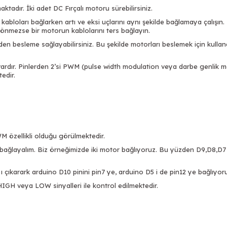
tadır. İki adet DC Fırçalı motoru sürebilirsiniz.
kabloları bağlarken artı ve eksi uçlarını aynı şekilde bağlamaya çalış
 dönmezse bir motorun kablolarını ters bağlayın.
en besleme sağlayabilirsiniz. Bu şekilde motorları beslemek için kullan
ç vardır. Pinlerden 2’si PWM (pulse width modulation veya darbe genlik m
tedir.
WM özellikli olduğu görülmektedir.
e bağlayalım. Biz örneğimizde iki motor bağlıyoruz. Bu yüzden D9,D8,D7
çıkarark arduino D10 pinini pin7 ye, arduino D5 i de pin12 ye bağlıyor
IGH veya LOW sinyalleri ile kontrol edilmektedir.