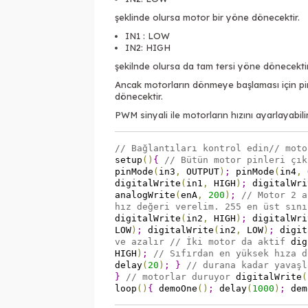
şeklinde olursa motor bir yöne dönecektir.
IN1 : LOW
IN2: HIGH
şekilnde olursa da tam tersi yöne dönecektir
Ancak motorların dönmeye başlaması için pin
dönecektir.
PWM sinyali ile motorların hızını ayarlayabilir
// Bağlantıları kontrol edin
// moto
setup
(
)
{
// Bütün motor pinleri çık
pinMode
(
in3
,
OUTPUT
)
;
pinMode
(
in4
,
digitalWrite
(
in1
,
HIGH
)
;
digitalWri
analogWrite
(
enA
,
200
)
;
// Motor 2 a
hız değeri verelim. 255 en üst sını
digitalWrite
(
in2
,
HIGH
)
;
digitalWri
LOW
)
;
digitalWrite
(
in2
,
LOW
)
;
digit
ve azalır
// İki motor da aktif
dig
HIGH
)
;
// Sıfırdan en yüksek hıza d
delay
(
20
)
;
}
// durana kadar yavaşl
}
// motorlar duruyor
digitalWrite
(
loop
(
)
{
demoOne
(
)
;
delay
(
1000
)
;
dem