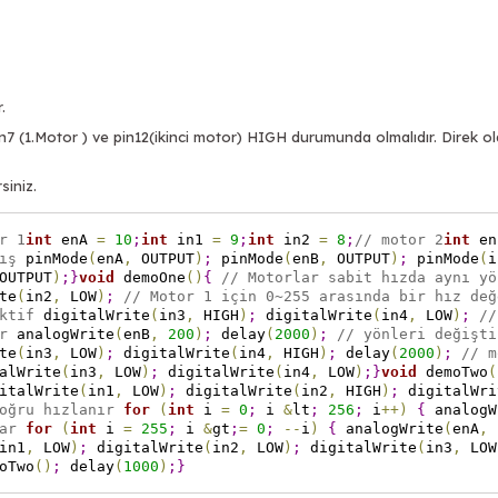
.
7 (1.Motor ) ve pin12(ikinci motor) HIGH durumunda olmalıdır. Direk o
siniz.
r 1
int
enA
=
10
;
int
in1
=
9
;
int
in2
=
8
;
// motor 2
int
e
ış
pinMode
(
enA
,
OUTPUT
)
;
pinMode
(
enB
,
OUTPUT
)
;
pinMode
(
i
OUTPUT
)
;
}
void
demoOne
(
)
{
// Motorlar sabit hızda aynı yö
te
(
in2
,
LOW
)
;
// Motor 1 için 0~255 arasında bir hız değ
ktif
digitalWrite
(
in3
,
HIGH
)
;
digitalWrite
(
in4
,
LOW
)
;
//
r
analogWrite
(
enB
,
200
)
;
delay
(
2000
)
;
// yönleri değişti
te
(
in3
,
LOW
)
;
digitalWrite
(
in4
,
HIGH
)
;
delay
(
2000
)
;
// m
alWrite
(
in3
,
LOW
)
;
digitalWrite
(
in4
,
LOW
)
;
}
void
demoTwo
(
italWrite
(
in1
,
LOW
)
;
digitalWrite
(
in2
,
HIGH
)
;
digitalWri
oğru hızlanır
for
(
int
i
=
0
;
i
&
lt
;
256
;
i
+
+
)
{
analogW
ar
for
(
int
i
=
255
;
i
&
gt
;
=
0
;
-
-
i
)
{
analogWrite
(
enA
,
in1
,
LOW
)
;
digitalWrite
(
in2
,
LOW
)
;
digitalWrite
(
in3
,
LOW
oTwo
(
)
;
delay
(
1000
)
;
}