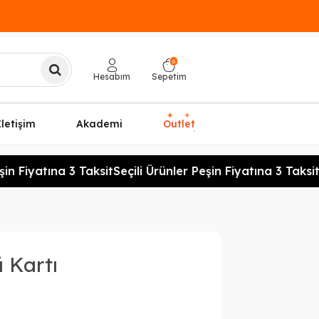
0
Hesabım
Sepetim
✦
✦
İletişim
Akademi
Outlet
✦
n Fiyatına 3 Taksit
Seçili Ürünler Peşin Fiyatına 3 Taksit
Se
 Kartı