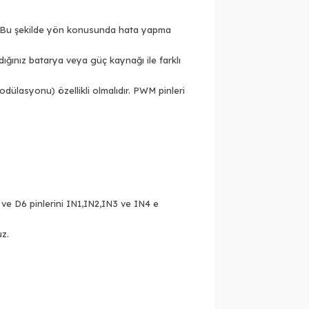
ın. Bu şekilde yön konusunda hata yapma
dığınız batarya veya güç kaynağı ile farklı
odülasyonu) özellikli olmalıdır. PWM pinleri
 ve D6 pinlerini IN1,IN2,IN3 ve IN4 e
uz.