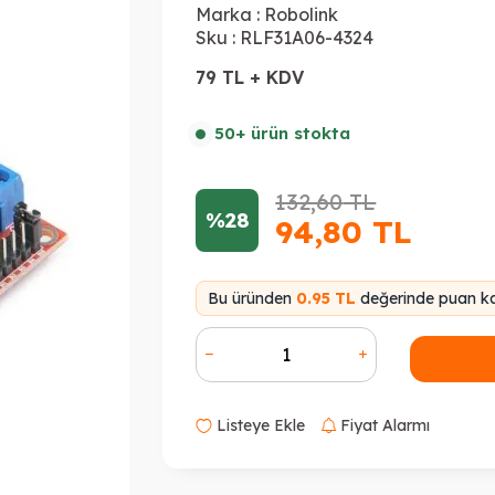
Marka :
Robolink
Sku :
RLF31A06-4324
79 TL + KDV
50+ ürün stokta
132,60
TL
%28
94,80
TL
Bu üründen
0.95 TL
değerinde puan ka
Listeye Ekle
Fiyat Alarmı