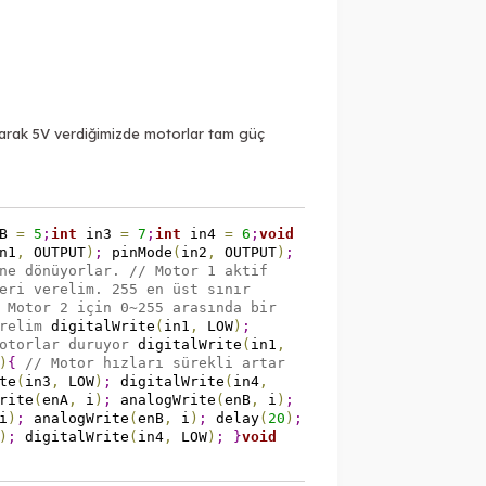
larak 5V verdiğimizde motorlar tam güç
nB
=
5
;
int
in3
=
7
;
int
in4
=
6
;
void
n1
,
OUTPUT
)
;
pinMode
(
in2
,
OUTPUT
)
;
ne dönüyorlar.
// Motor 1 aktif
eri verelim. 255 en üst sınır
 Motor 2 için 0~255 arasında bir
relim
digitalWrite
(
in1
,
LOW
)
;
otorlar duruyor
digitalWrite
(
in1
,
)
{
// Motor hızları sürekli artar
te
(
in3
,
LOW
)
;
digitalWrite
(
in4
,
rite
(
enA
,
i
)
;
analogWrite
(
enB
,
i
)
;
i
)
;
analogWrite
(
enB
,
i
)
;
delay
(
20
)
;
)
;
digitalWrite
(
in4
,
LOW
)
;
}
void