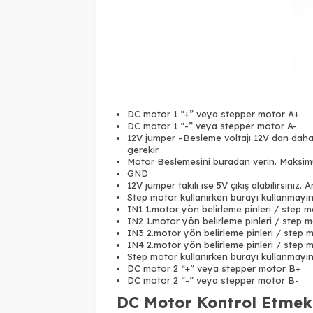
DC motor 1 “+” veya stepper motor A+
DC motor 1 “-” veya stepper motor A-
12V jumper –Besleme voltajı 12V dan daha f
gerekir.
Motor Beslemesini buradan verin. Maksimum
GND
12V jumper takılı ise 5V çıkış alabilirsiniz. 
Step motor kullanırken burayı kullanmayın.
IN1 1.motor yön belirleme pinleri / step 
IN2 1.motor yön belirleme pinleri / step 
IN3 2.motor yön belirleme pinleri / step 
IN4 2.motor yön belirleme pinleri / step 
Step motor kullanırken burayı kullanmayın.
DC motor 2 “+” veya stepper motor B+
DC motor 2 “-” veya stepper motor B-
DC Motor Kontrol Etmek 