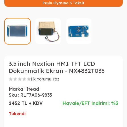
Peşin Fiyatına 3 Taksit
3.5 inch Nextion HMI TFT LCD
Dokunmatik Ekran - NX4832T035
İlk Yorumu Yaz
Marka :
Itead
Sku :
RLF7A06-9835
2452 TL + KDV
Havale/EFT indirimi: %3
Tükendi