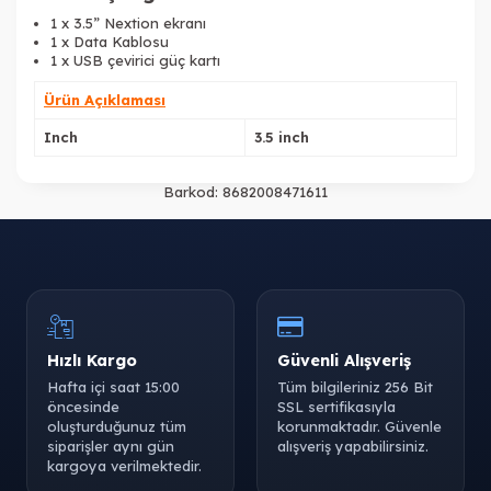
1 x 3.5” Nextion ekranı
1 x Data Kablosu
1 x USB çevirici güç kartı
Ürün Açıklaması
Inch
3.5 inch
Barkod:
8682008471611
Hızlı Kargo
Güvenli Alışveriş
Hafta içi saat 15:00
Tüm bilgileriniz 256 Bit
öncesinde
SSL sertifikasıyla
oluşturduğunuz tüm
korunmaktadır. Güvenle
siparişler aynı gün
alışveriş yapabilirsiniz.
kargoya verilmektedir.