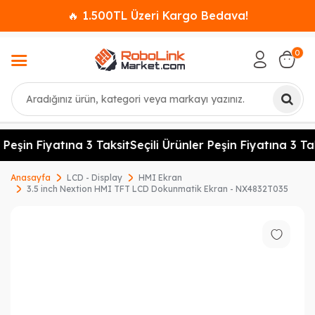
🔥 1.500TL Üzeri Kargo Bedava!
0
Ara
Peşin Fiyatına 3 Taksit
Seçili Ürünler Peşin Fiyatına 3 Taks
Anasayfa
LCD - Display
HMI Ekran
3.5 inch Nextion HMI TFT LCD Dokunmatik Ekran - NX4832T035