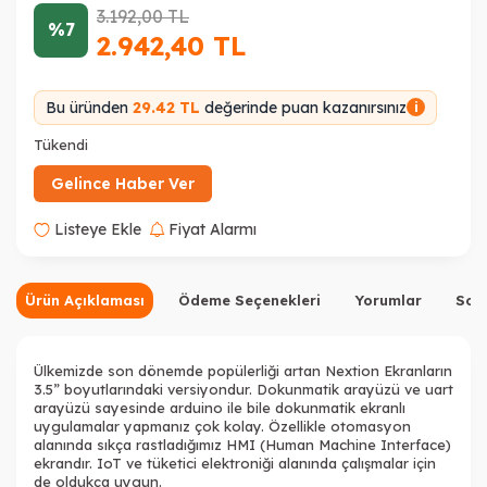
3.192,00
TL
%7
2.942,40
TL
Bu üründen
29.42 TL
değerinde puan kazanırsınız
i
Tükendi
Gelince Haber Ver
Listeye Ekle
Fiyat Alarmı
Ürün Açıklaması
Ödeme Seçenekleri
Yorumlar
Sor
Ülkemizde son dönemde popülerliği artan Nextion Ekranların
3.5” boyutlarındaki versiyondur. Dokunmatik arayüzü ve uart
arayüzü sayesinde arduino ile bile dokunmatik ekranlı
uygulamalar yapmanız çok kolay. Özellikle otomasyon
alanında sıkça rastladığımız HMI (Human Machine Interface)
ekrandır. IoT ve tüketici elektroniği alanında çalışmalar için
de oldukça uygun.