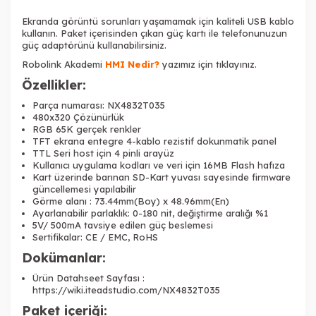
Ekranda görüntü sorunları yaşamamak için kaliteli USB kablo
kullanın. Paket içerisinden çıkan güç kartı ile telefonunuzun
güç adaptörünü kullanabilirsiniz.
Robolink Akademi
HMI Nedir?
yazımız için tıklayınız.
Özellikler:
Parça numarası: NX4832T035
480x320 Çözünürlük
RGB 65K gerçek renkler
TFT ekrana entegre 4-kablo rezistif dokunmatik panel
TTL Seri host için 4 pinli arayüz
Kullanıcı uygulama kodları ve veri için 16MB Flash hafıza
Kart üzerinde barınan SD-Kart yuvası sayesinde firmware
güncellemesi yapılabilir
Görme alanı : 73.44mm(Boy) x 48.96mm(En)
Ayarlanabilir parlaklık: 0-180 nit, değiştirme aralığı %1
5V/ 500mA tavsiye edilen güç beslemesi
Sertifikalar: CE / EMC, RoHS
Dokümanlar:
Ürün Datahseet Sayfası :
https://wiki.iteadstudio.com/NX4832T035
Paket içeriği: