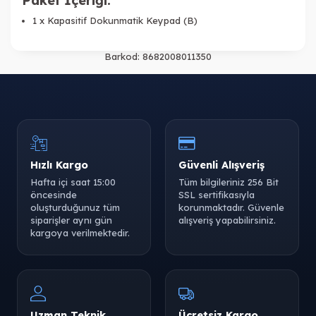
Paket İçeriği:
1 x Kapasitif Dokunmatik Keypad (B)
Barkod:
8682008011350
Hızlı Kargo
Güvenli Alışveriş
Hafta içi saat 15:00
Tüm bilgileriniz 256 Bit
öncesinde
SSL sertifikasıyla
oluşturduğunuz tüm
korunmaktadır. Güvenle
siparişler aynı gün
alışveriş yapabilirsiniz.
kargoya verilmektedir.
Uzman Teknik
Ücretsiz Kargo