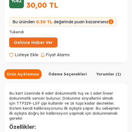
%62
30,00
TL
Bu üründen
0.30 TL
değerinde puan kazanırsınız
i
Tükendi
Gelince Haber Ver
Listeye Ekle
Fiyat Alarmı
Ürün Açıklaması
Ödeme Seçenekleri
Yorumlar (1)
Bu kart üzerinde 8 adet dokunmatik tuş ve 1 adet lineer
dokunmatik sensör bulunur. Dokunma sinyallerini almak
için TTP229-LSF çipi kullanılır ve 16 tuşa kadar destekler.
Sistem kendi kalibrasyonunu ilk açılışta yapar. Bu sebepten
ilk açılışta doğru bir kalibrasyon yapmak için dokunmamak
gerekir.
Özellikler: