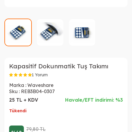
Kapasitif Dokunmatik Tuş Takımı
1 Yorum
Marka :
Waveshare
Sku :
REB3B04-0307
25 TL + KDV
Havale/EFT indirimi: %3
Tükendi
79,80
TL