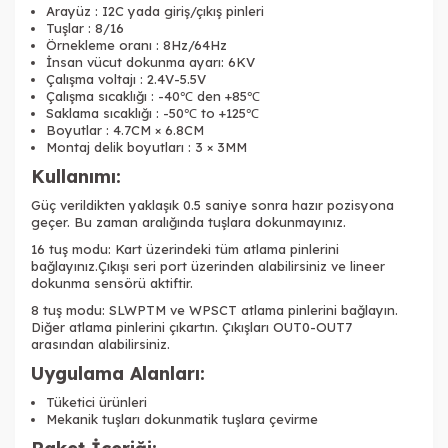
Arayüz : I2C yada giriş/çıkış pinleri
Tuşlar : 8/16
Örnekleme oranı : 8Hz/64Hz
İnsan vücut dokunma ayarı: 6KV
Çalışma voltajı : 2.4V-5.5V
Çalışma sıcaklığı : -40℃ den +85℃
Saklama sıcaklığı : -50℃ to +125℃
Boyutlar : 4.7CM × 6.8CM
Montaj delik boyutları : 3 × 3MM
Kullanımı:
Güç verildikten yaklaşık 0.5 saniye sonra hazır pozisyona
geçer. Bu zaman aralığında tuşlara dokunmayınız.
16 tuş modu: Kart üzerindeki tüm atlama pinlerini
bağlayınız.Çıkışı seri port üzerinden alabilirsiniz ve lineer
dokunma sensörü aktiftir.
8 tuş modu: SLWPTM ve WPSCT atlama pinlerini bağlayın.
Diğer atlama pinlerini çıkartın. Çıkışları OUT0-OUT7
arasından alabilirsiniz.
Uygulama Alanları:
Tüketici ürünleri
Mekanik tuşları dokunmatik tuşlara çevirme