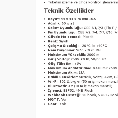
Tüketim izleme ve cihaz kontrol işlemlerini
Teknik Özellikler
Boyut:
44 x 44 x 70 mm ±0.5
Ağırlık:
60 g ±1
Soket Uyumluluğu:
CEE 7/1, 7/3 (Tip F /
Fiş Uyumluluğu:
CEE 7/2, 7/4, 7/7, 7/16, 7/
Gövde Malzemesi:
Plastik
Renk:
Siyah
Çalışma Sıcaklığı:
-20°C ile +40°C
Nem Dayanımı:
%30 – %70 RH
Maksimum Yükseklik:
2000 m
Giriş Voltajı:
230V ±%10, 50/60 Hz
Güç Tüketimi:
<1W
Maksimum Anahtarlama Gerilimi:
260V
Maksimum Akım:
12A
Dahili Sensörler:
Sıcaklık, Voltaj, Akım, G
Wi-Fi:
802.11 b/g/n (30 m iç mekan menzil
Bluetooth:
4.2 (10 m iç mekan menzili)
İşlemci:
ESP32, 4MB Flash
Webhook Desteği:
20 hook, 5 URL/Hoo
MQTT:
Var
CoAP:
Yok