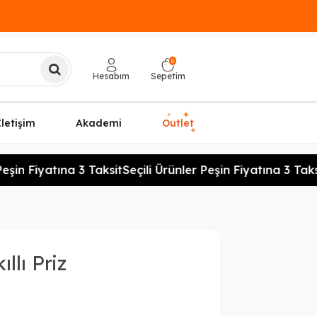
0
Hesabım
Sepetim
✦
✦
İletişim
Akademi
Outlet
✦
şin Fiyatına 3 Taksit
Seçili Ürünler Peşin Fiyatına 3 Taksi
llı Priz