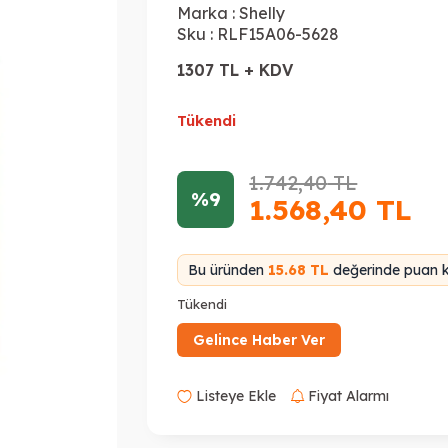
Marka :
Shelly
Sku :
RLF15A06-5628
1307 TL + KDV
Tükendi
1.742,40
TL
%9
1.568,40
TL
Bu üründen
15.68 TL
değerinde puan k
Tükendi
Gelince Haber Ver
Listeye Ekle
Fiyat Alarmı