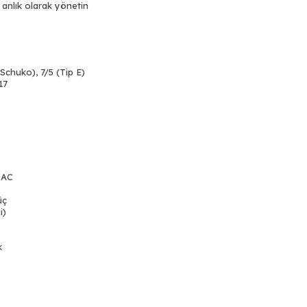
 anlık olarak yönetin
 Schuko), 7/5 (Tip E)
17
 AC
üç
i)
k