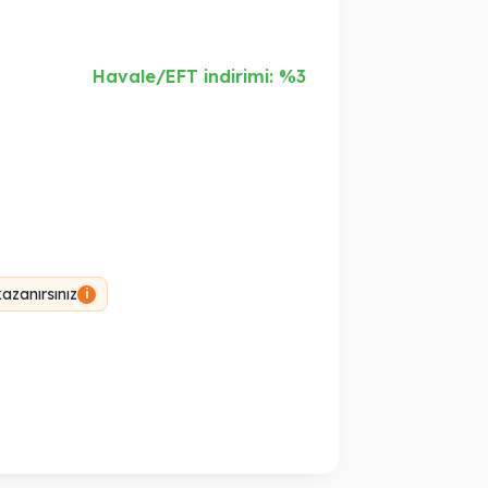
Havale/EFT indirimi: %3
azanırsınız
i