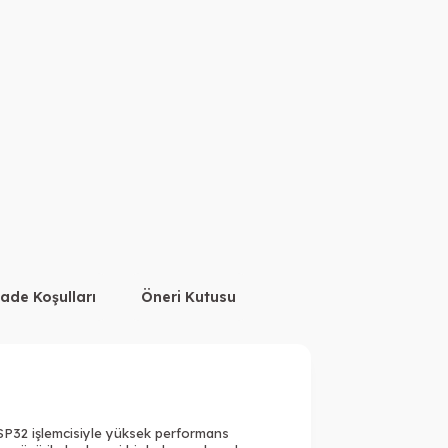
Peşin Fiyatına 3 Taksit
İade Koşulları
Öneri Kutusu
 ESP32 işlemcisiyle yüksek performans