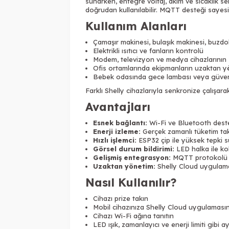
sunarken, entegre voltaj, akım ve sıcaklık s
doğrudan kullanılabilir. MQTT desteği sayes
Kullanım Alanları
Çamaşır makinesi, bulaşık makinesi, buzdol
Elektrikli ısıtıcı ve fanların kontrolü
Modem, televizyon ve medya cihazlarının
Ofis ortamlarında ekipmanların uzaktan y
Bebek odasında gece lambası veya güvenli
Farklı Shelly cihazlarıyla senkronize çalışa
Avantajları
Esnek bağlantı:
Wi-Fi ve Bluetooth desteği
Enerji izleme:
Gerçek zamanlı tüketim taki
Hızlı işlemci:
ESP32 çip ile yüksek tepki s
Görsel durum bildirimi:
LED halka ile ko
Gelişmiş entegrasyon:
MQTT protokolü d
Uzaktan yönetim:
Shelly Cloud uygulama
Nasıl Kullanılır?
Cihazı prize takın
Mobil cihazınıza Shelly Cloud uygulamasın
Cihazı Wi-Fi ağına tanıtın
LED ışık, zamanlayıcı ve enerji limiti gibi