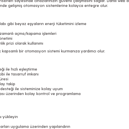
ensörleri sayesinde cihazlarınızın güvenli çalışmasını sağlar. Dahili we
inde gelişmiş otomasyon sistemlerine kolayca entegre olur.
abı gibi beyaz eşyaların enerji tüketimini izleme
 zamanlı açma/kapama işlemleri
önetimi
k prizi olarak kullanımı
rak kapsamlı bir otomasyon sistemi kurmanıza yardımcı olur.
 ile hızlı eşleştirme
bi ile tasarruf imkanı
üresi
lay takip
esteği ile sisteminize kolay uyum
sı üzerinden kolay kontrol ve programlama
ı yükleyin
 ayarları uygulama üzerinden yapılandırın