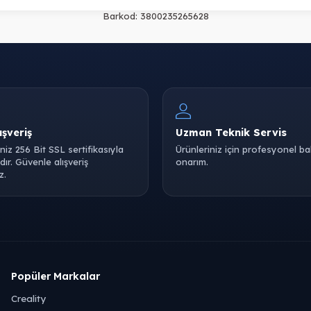
Barkod:
3800235265628
ışveriş
Uzman Teknik Servis
iniz 256 Bit SSL sertifikasıyla
Ürünleriniz için profesyonel b
ır. Güvenle alışveriş
onarım.
z.
Popüler Markalar
Creality