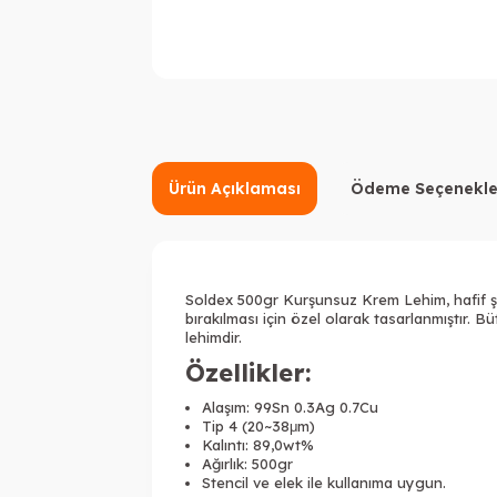
Ürün Açıklaması
Ödeme Seçenekle
Soldex 500gr Kurşunsuz Krem Lehim,
hafif 
bırakılması için özel olarak tasarlanmıştır. B
lehimdir.
Özellikler:
Alaşım: 99Sn 0.3Ag 0.7Cu
Tip 4 (20~38μm)
Kalıntı:
89,0wt%
Ağırlık: 500gr
Stencil ve elek ile kullanıma uygun.