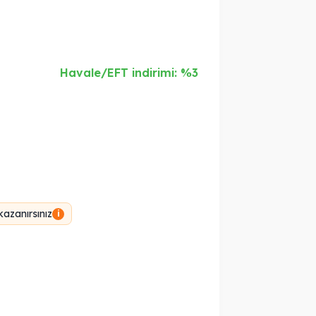
Havale/EFT indirimi: %3
azanırsınız
i