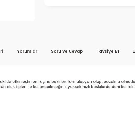
ri
Yorumlar
Soru ve Cevap
Tavsiye Et
şekilde etkinleştirilen reçine
bazlı bir formülasyon olup, bozulma
olmadan
ütün elek tipleri ile kullanabileceğiniz yüksek hızlı baskılarda dahi kalit