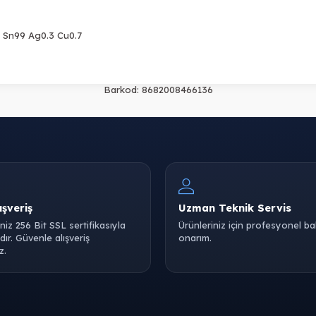
- Sn99 Ag0.3 Cu0.7
Barkod:
8682008466136
ışveriş
Uzman Teknik Servis
iniz 256 Bit SSL sertifikasıyla
Ürünleriniz için profesyonel b
ır. Güvenle alışveriş
onarım.
z.