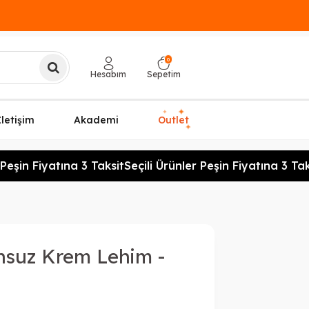
0
Hesabım
Sepetim
✦
✦
İletişim
Akademi
Outlet
✦
Peşin Fiyatına 3 Taksit
Seçili Ürünler Peşin Fiyatına 3 Taks
nsuz Krem Lehim -