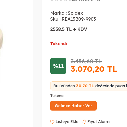
Marka :
Soldex
Sku :
REA13B09-9903
2558.5 TL + KDV
Tükendi
3.456,60
TL
%11
3.070,20
TL
Bu üründen
30.70 TL
değerinde puan k
Tükendi
Gelince Haber Ver
Listeye Ekle
Fiyat Alarmı