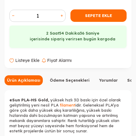
Tükendi
SEPETE EKLE
2 Saat
54 Dakika
35 Saniye
içerisinde sipariş verirsen bugün kargoda
Tükendi
Tükendi
Listeye Ekle
Fiyat Alarmı
Ürün Açıklaması
Ödeme Seçenekleri
Yorumlar
Sor
Tükendi
Tükendi
Tükendi
eSun PLA-HS Gold,
yüksek hızlı 3D baskı için özel olarak
geliştirilmiş yeni nesil PLA
filament
idir. Geleneksel PLA’ya
göre çok daha yüksek akış kararlılığına, yüksek baskı
hızlarında dahi bozulmayan katman yapısına ve artırılmış
mekanik dayanımlara sahiptir. Renk tutarlılığı yüksek olan
mat beyaz yüzeyi sayesinde hem fonksiyonel hem de
estetik projelerde üstün bir sonuç sunar.
Tükendi