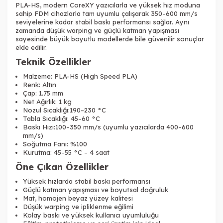
PLA-HS, modern CoreXY yazıcılarla ve yüksek hız moduna
sahip FDM cihazlarla tam uyumlu çalışarak 350–600 mm/s
seviyelerine kadar stabil baskı performansı sağlar. Aynı
zamanda düşük warping ve güçlü katman yapışması
sayesinde büyük boyutlu modellerde bile güvenilir sonuçlar
elde edilir.
Teknik Özellikler
Tükendi
Malzeme: PLA-HS (High Speed PLA)
Renk: Altın
Çap: 1.75 mm
Net Ağırlık: 1 kg
Nozul Sıcaklığı:190–230 °C
Tabla Sıcaklığı: 45–60 °C
Baskı Hızı:100–350 mm/s (uyumlu yazıcılarda 400–600
Tükendi
mm/s)
Soğutma Fanı: %100
Kurutma: 45–55 °C – 4 saat
Öne Çıkan Özellikler
Yüksek hızlarda stabil baskı performansı
Güçlü katman yapışması ve boyutsal doğruluk
Mat, homojen beyaz yüzey kalitesi
Tükendi
Tükendi
Düşük warping ve ipliklenme eğilimi
Kolay baskı ve yüksek kullanıcı uyumluluğu