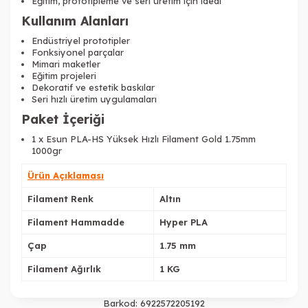
Eğitim, prototipleme ve seri üretim için ideal
Kullanım Alanları
Endüstriyel prototipler
Fonksiyonel parçalar
Mimari maketler
Eğitim projeleri
Dekoratif ve estetik baskılar
Seri hızlı üretim uygulamaları
Paket İçeriği
1 x Esun PLA-HS Yüksek Hızlı Filament Gold 1.75mm
1000gr
Tükendi
Ürün Açıklaması
Filament Renk
Altın
Filament Hammadde
Hyper PLA
Çap
1.75 mm
Tükendi
Filament Ağırlık
1 KG
Barkod:
6922572205192