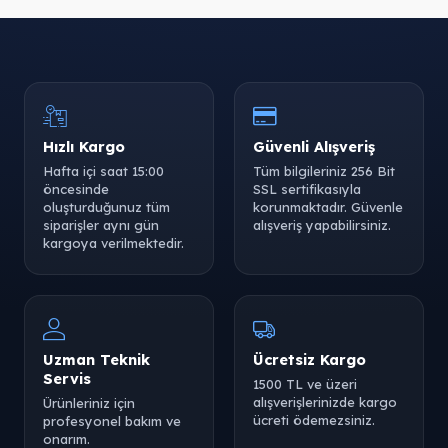
Tükendi
Hızlı Kargo
Güvenli Alışveriş
Hafta içi saat 15:00
Tüm bilgileriniz 256 Bit
öncesinde
SSL sertifikasıyla
Tükendi
Tükendi
oluşturduğunuz tüm
korunmaktadır. Güvenle
siparişler aynı gün
alışveriş yapabilirsiniz.
kargoya verilmektedir.
Tükendi
Tükendi
Uzman Teknik
Ücretsiz Kargo
Servis
1500 TL ve üzeri
alışverişlerinizde kargo
Ürünleriniz için
ücreti ödemezsiniz.
profesyonel bakım ve
onarım.